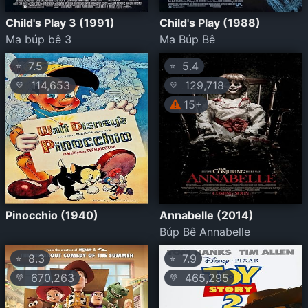
Child's Play 3 (1991)
Child's Play (1988)
Ma búp bê 3
Ma Búp Bê
7.5
5.4
⭐
⭐
114,653
129,718
💛
💛
15+
Pinocchio (1940)
Annabelle (2014)
Búp Bê Annabelle
8.3
7.9
⭐
⭐
670,263
465,295
💛
💛