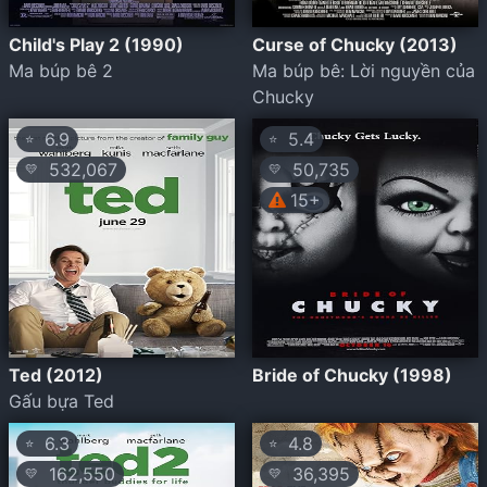
Child's Play 2 (1990)
Curse of Chucky (2013)
Ma búp bê 2
Ma búp bê: Lời nguyền của
Chucky
6.9
5.4
⭐
⭐
532,067
50,735
💛
💛
15+
Ted (2012)
Bride of Chucky (1998)
Gấu bựa Ted
6.3
4.8
⭐
⭐
162,550
36,395
💛
💛