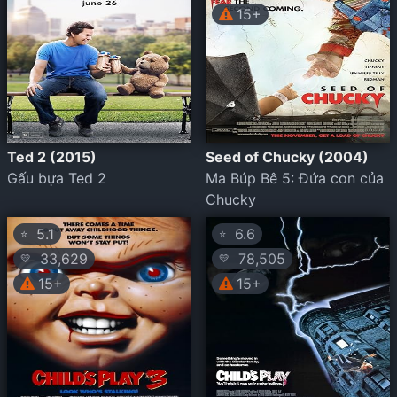
15+
Ted 2 (2015)
Seed of Chucky (2004)
Gấu bựa Ted 2
Ma Búp Bê 5: Đứa con của
Chucky
5.1
6.6
⭐
⭐
33,629
78,505
💛
💛
15+
15+