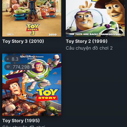
Toy Story 3 (2010)
Toy Story 2 (1999)
Câu chuyện đồ chơi 2
8.3
⭐
774,298
💛
Toy Story (1995)