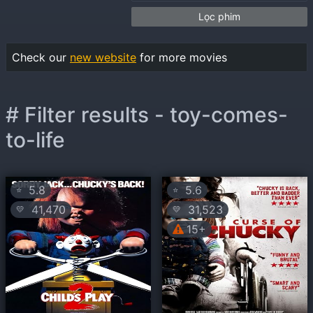
Lọc phim
Check our
new website
for more movies
# Filter results - toy-comes-
to-life
5.8
5.6
⭐
⭐
41,470
31,523
💛
💛
15+