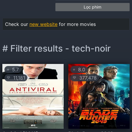
Lọc phim
Check our
new website
for more movies
# Filter results - tech-noir
5.7
8.0
⭐
⭐
11,181
377,478
💛
💛