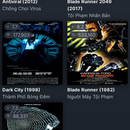
Antiviral (2012)
Blade Runner 2049
Chống Chọi Virus
(2017)
Tội Phạm Nhân Bản
7.7
8.2
⭐
⭐
177,903
633,160
💛
💛
Dark City (1998)
Blade Runner (1982)
Thành Phố Bóng Đêm
Người Máy Tội Phạm
7.3
⭐
88,331
💛