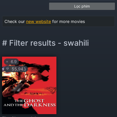
Lọc phim
Check our
new website
for more movies
# Filter results - swahili
6.9
⭐
55,943
💛