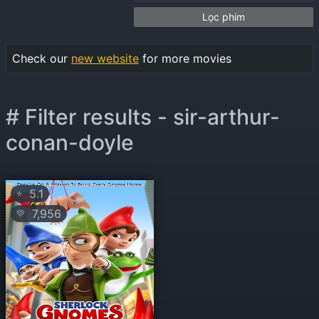
Lọc phim
Check our
new website
for more movies
# Filter results - sir-arthur-
conan-doyle
5.1
⭐
7,956
💛