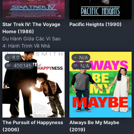
Star Trek IV: The Voyage
Pacific Heights (1990)
Home (1986)
Du Hành Giữa Các Vì Sao
4: Hành Trình Về Nhà
8.0
N/A
⭐
⭐
400,145
N/A
💛
💛
The Pursuit of Happyness
Always Be My Maybe
(2006)
(2019)