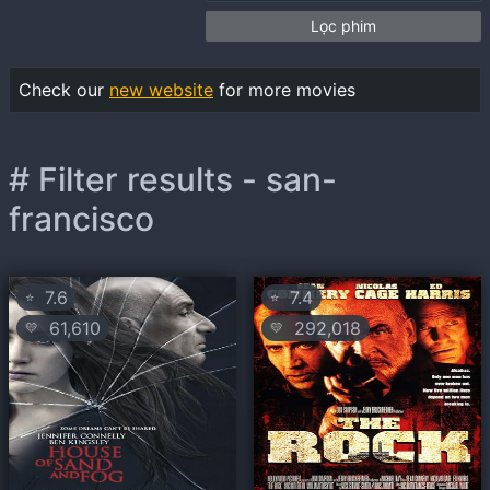
Lọc phim
Check our
new website
for more movies
# Filter results - san-
francisco
7.6
7.4
⭐
⭐
61,610
292,018
💛
💛