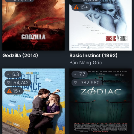
15+
Godzilla (2014)
Basic Instinct (1992)
Bản Năng Gốc
6.3
7.7
⭐
⭐
54,742
382,980
💛
💛
15+