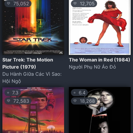
75,052
12,705
💛
💛
Star Trek: The Motion
The Woman in Red (1984)
Picture (1979)
Người Phụ Nữ Áo Đỏ
Du Hành Giữa Các Vì Sao:
Hội Ngộ
7.3
6.4
⭐
⭐
72,583
18,268
💛
💛