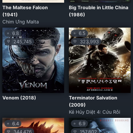
The Maltese Falcon
Big Trouble in Little China
(1941)
(1986)
Chim Ưng Malta
6.8
6.5
⭐
⭐
245,745
323,993
💛
💛
Venom (2018)
Terminator Salvation
(2009)
Kẻ Hủy Diệt 4: Cứu Rỗi
6.4
6.9
⭐
⭐
344,476
157,802
💛
💛