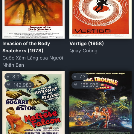
Invasion of the Body
Vertigo (1958)
Snatchers (1978)
Quay Cuồng
Cuộc Xâm Lăng của Người
Nhân Bản
8.0
7.3
⭐
⭐
142,983
135,976
💛
💛