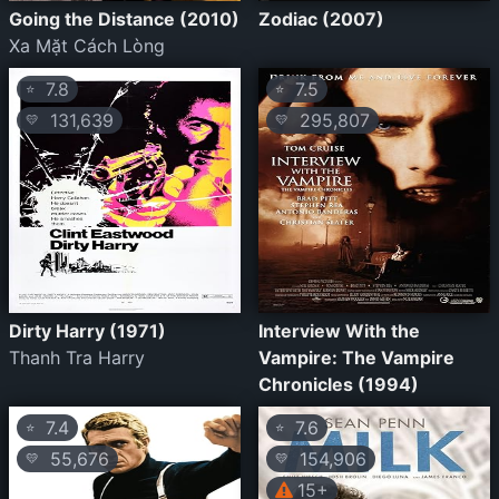
Going the Distance (2010)
Zodiac (2007)
Xa Mặt Cách Lòng
7.8
7.5
⭐
⭐
131,639
295,807
💛
💛
Dirty Harry (1971)
Interview With the
Thanh Tra Harry
Vampire: The Vampire
Chronicles (1994)
7.4
7.6
⭐
⭐
55,676
154,906
💛
💛
15+