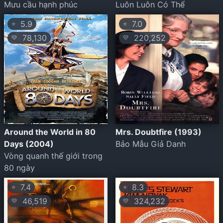
Mưu cầu hạnh phúc
Luôn Luôn Có Thể
5.9
7.0
⭐
⭐
78,130
220,252
💛
💛
Around the World in 80
Mrs. Doubtfire (1993)
Days (2004)
Bảo Mẫu Giả Danh
Vòng quanh thế giới trong
80 ngày
7.4
8.3
⭐
⭐
46,519
324,232
💛
💛