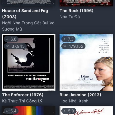
House of Sand and Fog
The Rock (1996)
(2003)
Nhà Tù Đá
Ngôi Nhà Trong Cát Bụi Và
Sương Mù
6.8
7.3
⭐
⭐
37,945
179,152
💛
💛
The Enforcer (1976)
Blue Jasmine (2013)
Kẻ Thực Thi Công Lý
Hoa Nhài Xanh
6.4
5.9
⭐
⭐