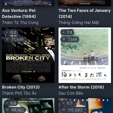
Ace Ventura: Pet
The Two Faces of January
Detective (1994)
(2014)
Thám Tử Thú Cưng
Tháng Giêng Hai Mặt
6.2
7.4
⭐
⭐
71,446
7,149
💛
💛
Broken City (2013)
After the Storm (2016)
Thành Phố Tộc Ác
Sau Cơn Bão
6.8
6.5
⭐
⭐
48,182
115,693
💛
💛