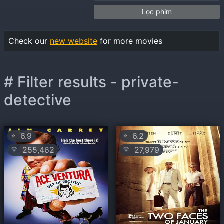
Lọc phim
Check our
new website
for more movies
# Filter results - private-
detective
6.9
6.2
⭐
⭐
255,462
27,979
💛
💛