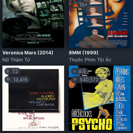
15+
Veronica Mars (2014)
8MM (1999)
Nữ Thám Tử
Thước Phim Tội Ác
7.2
8.5
⭐
⭐
13,415
540,572
💛
💛