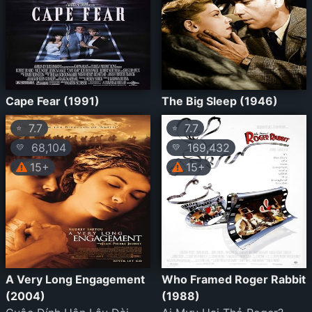
Cape Fear (1991)
The Big Sleep (1946)
7.7
7.7
⭐
⭐
68,104
169,432
💛
💛
15+
15+
A Very Long Engagement
Who Framed Roger Rabbit
(2004)
(1988)