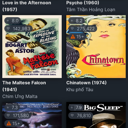
Love in the Afternoon
Psycho (1960)
(1957)
Tâm Thần Hoảng Loạn
8.0
8.2
⭐
⭐
142,983
275,422
💛
💛
15+
The Maltese Falcon
Chinatown (1974)
(1941)
Khu phố Tàu
Chim Ưng Malta
7.3
7.9
⭐
⭐
171,580
76,810
💛
💛
15+