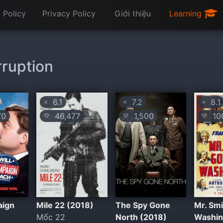
 Policy
Privacy Policy
Giới thiệu
Learning
orruption
6.1
7.2
8.1
⭐
⭐
⭐
70
46,477
1,500
100
💛
💛
💛
aign
Mile 22 (2018)
The Spy Gone
Mr. Smi
Mốc 22
North (2018)
Washin