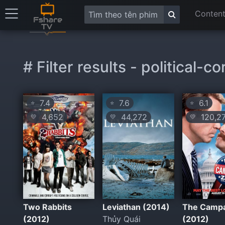
Content
# Filter results - political-c
7.4
7.6
6.1
⭐
⭐
⭐
4,652
44,272
120,2
💛
💛
💛
Two Rabbits
Leviathan (2014)
The Camp
(2012)
Thủy Quái
(2012)