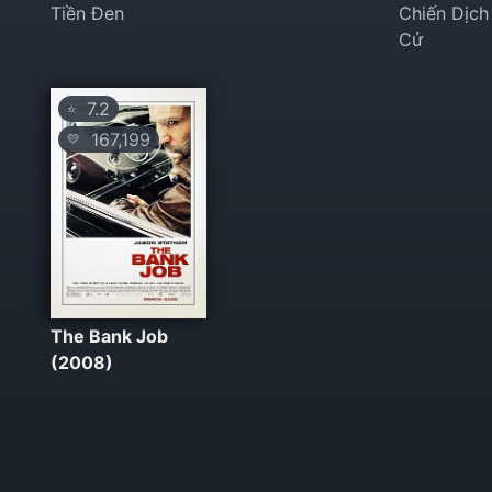
Tiền Đen
Chiến Dịch
Cử
7.2
⭐
167,199
💛
The Bank Job
(2008)