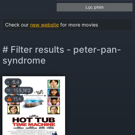
Lọc phim
Check our
new website
for more movies
# Filter results - peter-pan-
syndrome
6.4
⭐
155,162
💛
15+