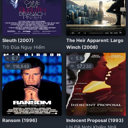
Sleuth (2007)
The Heir Apparent: Largo
Trò Đùa Nguy Hiểm
Winch (2008)
6.7
5.9
⭐
⭐
116,849
57,230
💛
💛
Ransom (1996)
Indecent Proposal (1993)
Lời Đề Nghị Khiếm Nhã