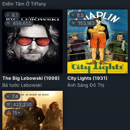
Điểm Tâm Ở Tiffany
8.1
8.5
⭐
⭐
656,655
153,163
💛
💛
The Big Lebowski (1998)
City Lights (1931)
Bá tước Lebowski
Ánh Sáng Đô Thị
7.4
⭐
422,230
💛
15+