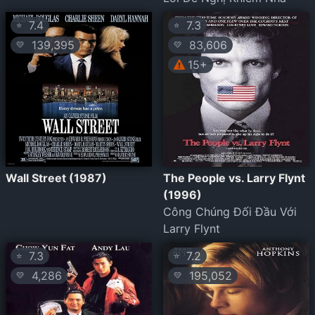
7.4
7.3
⭐
⭐
139,395
83,606
💛
💛
15+
Wall Street (1987)
The People vs. Larry Flynt
(1996)
Công Chúng Đối Đầu Với
Larry Flynt
7.3
7.2
⭐
⭐
4,286
195,052
💛
💛