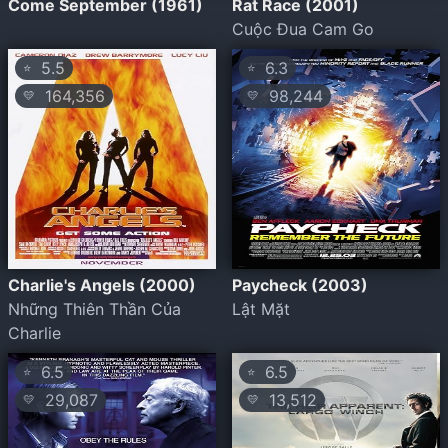
Come September (1961)
Rat Race (2001)
Cuộc Đua Cam Go
5.5
6.3
⭐
⭐
164,356
98,244
💛
💛
Charlie's Angels (2000)
Paycheck (2003)
Những Thiên Thần Của
Lật Mặt
Charlie
6.5
6.5
⭐
⭐
29,087
13,512
💛
💛