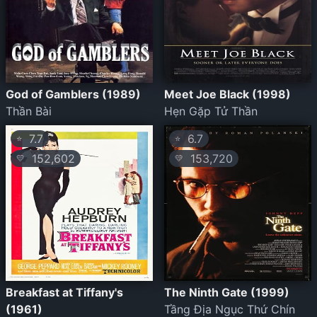
God of Gamblers (1989)
Meet Joe Black (1998)
Thần Bài
Hẹn Gặp Tử Thần
7.7
6.7
⭐
⭐
152,602
153,720
💛
💛
Breakfast at Tiffany's
The Ninth Gate (1999)
(1961)
Tầng Địa Ngục Thứ Chín