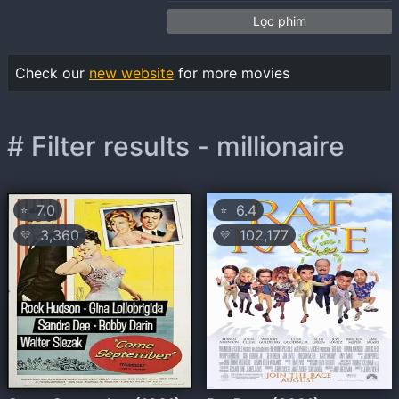
Lọc phim
Check our
new website
for more movies
# Filter results - millionaire
7.0
6.4
⭐
⭐
3,360
102,177
💛
💛