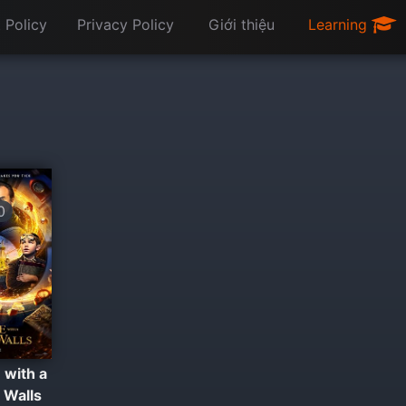
 Policy
Privacy Policy
Giới thiệu
Learning
0
 with a
s Walls