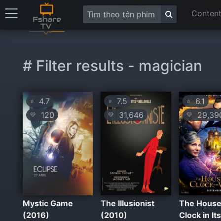
Content
# Filter results - magician
4.7
7.5
6.1
⭐
⭐
⭐
120
31,646
29,39
💛
💛
💛
Mystic Game
The Illusionist
The House
(2016)
(2010)
Clock in It