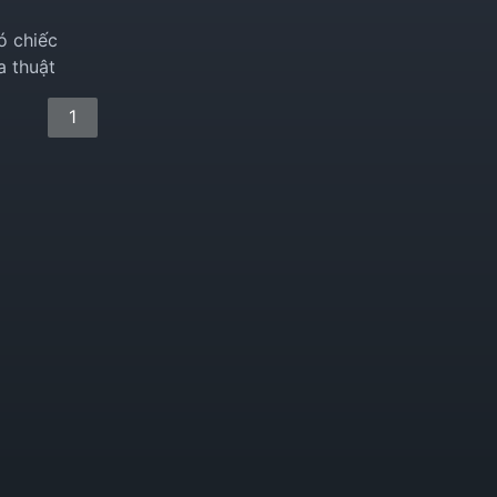
ó chiếc
 thuật
1