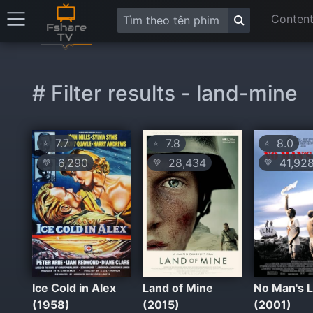
Content
# Filter results - land-mine
7.7
7.8
8.0
⭐
⭐
⭐
6,290
28,434
41,92
💛
💛
💛
Ice Cold in Alex
Land of Mine
No Man's 
(1958)
(2015)
(2001)