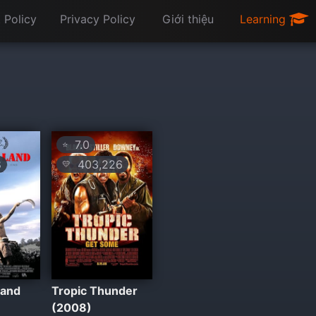
 Policy
Privacy Policy
Giới thiệu
Learning
7.0
⭐
8
403,226
💛
Land
Tropic Thunder
(2008)