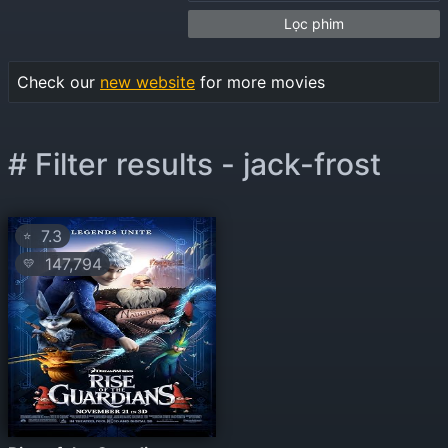
Lọc phim
Check our
new website
for more movies
# Filter results - jack-frost
7.3
⭐
147,794
💛