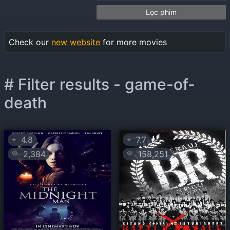
Lọc phim
Check our
new website
for more movies
# Filter results - game-of-
death
4.8
7.7
⭐
⭐
2,384
158,251
💛
💛