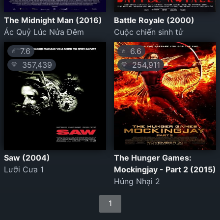
The Midnight Man (2016)
Battle Royale (2000)
Ác Quỷ Lúc Nửa Đêm
Cuộc chiến sinh tử
7.6
6.6
⭐
⭐
357,439
254,911
💛
💛
Saw (2004)
The Hunger Games:
Lưỡi Cưa 1
Mockingjay - Part 2 (2015)
Húng Nhại 2
1