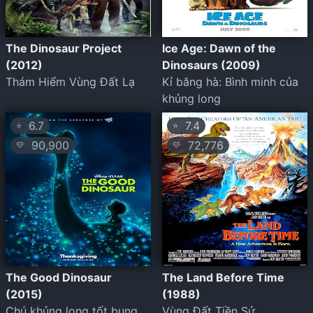
The Dinosaur Project
Ice Age: Dawn of the
(2012)
Dinosaurs (2009)
Thám Hiểm Vùng Đất Lạ
Kỉ băng hà: Bình minh của
khủng long
6.7
7.4
⭐
⭐
90,900
72,776
💛
💛
The Good Dinosaur
The Land Before Time
(2015)
(1988)
Chú khủng long tốt bụng
Vùng Đất Tiền Sử