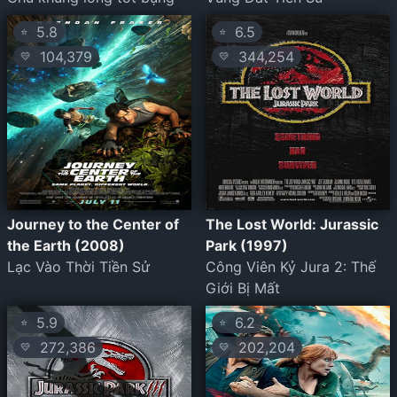
5.8
6.5
⭐
⭐
104,379
344,254
💛
💛
Journey to the Center of
The Lost World: Jurassic
the Earth (2008)
Park (1997)
Lạc Vào Thời Tiền Sử
Công Viên Kỷ Jura 2: Thế
Giới Bị Mất
5.9
6.2
⭐
⭐
272,386
202,204
💛
💛