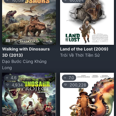
10,139
60,694
Walking with Dinosaurs
Land of the Lost (2009)
3D (2013)
Trôi Về Thời Tiền Sử
Dạo Bước Cùng Khủng
Long
4.6
7.0
⭐
⭐
4,934
200,228
💛
💛