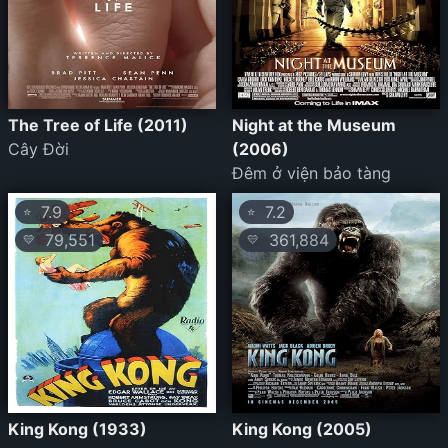
The Tree of Life (2011)
Night at the Museum
Cây Đời
(2006)
Đêm ở viện bảo tàng
7.9
7.2
⭐
⭐
79,551
361,884
💛
💛
King Kong (1933)
King Kong (2005)