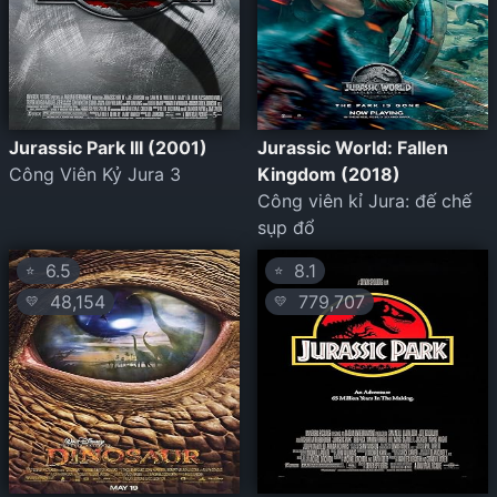
Jurassic Park III (2001)
Jurassic World: Fallen
Công Viên Kỷ Jura 3
Kingdom (2018)
Công viên kỉ Jura: đế chế
sụp đổ
6.5
8.1
⭐
⭐
48,154
779,707
💛
💛