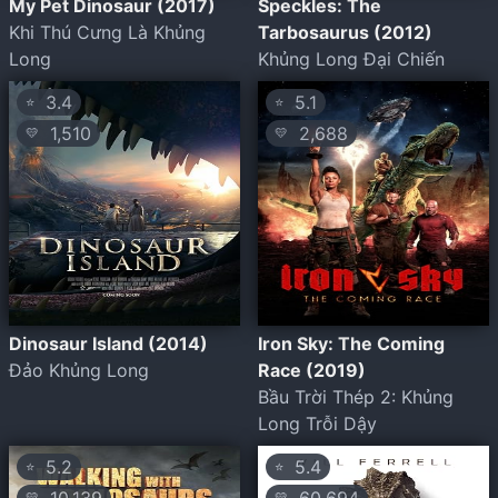
My Pet Dinosaur (2017)
Speckles: The
Khi Thú Cưng Là Khủng
Tarbosaurus (2012)
Long
Khủng Long Đại Chiến
3.4
5.1
⭐
⭐
1,510
2,688
💛
💛
Dinosaur Island (2014)
Iron Sky: The Coming
Đảo Khủng Long
Race (2019)
Bầu Trời Thép 2: Khủng
Long Trỗi Dậy
5.2
5.4
⭐
⭐
💛
💛