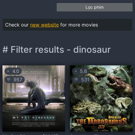
Lọc phim
Check our
new website
for more movies
# Filter results - dinosaur
4.0
5.6
⭐
⭐
957
531
💛
💛