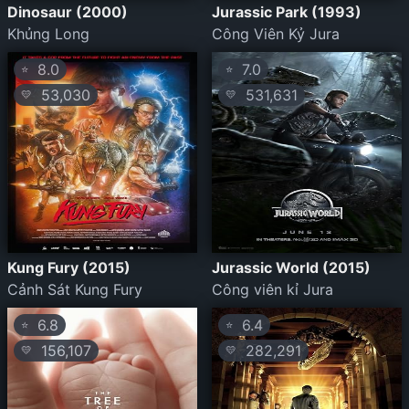
Dinosaur (2000)
Jurassic Park (1993)
Khủng Long
Công Viên Kỷ Jura
8.0
7.0
⭐
⭐
53,030
531,631
💛
💛
Kung Fury (2015)
Jurassic World (2015)
Cảnh Sát Kung Fury
Công viên kỉ Jura
6.8
6.4
⭐
⭐
156,107
282,291
💛
💛