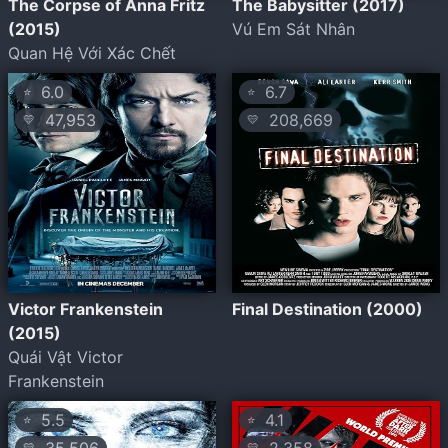
The Corpse of Anna Fritz
The Babysitter (2017)
(2015)
Vú Em Sát Nhân
Quan Hệ Với Xác Chết
6.0
6.7
⭐
⭐
47,953
208,669
💛
💛
Victor Frankenstein
Final Destination (2000)
(2015)
Quái Vật Victor
Frankenstein
5.5
4.1
⭐
⭐
💛
💛