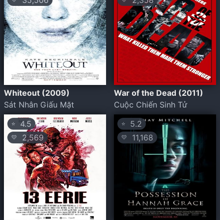
35,506
2,358
Whiteout (2009)
War of the Dead (2011)
Sát Nhân Giấu Mặt
Cuộc Chiến Sinh Tử
4.5
5.2
⭐
⭐
2,569
11,168
💛
💛