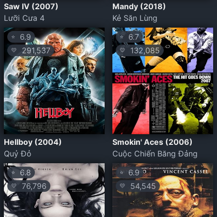
Saw IV (2007)
Mandy (2018)
Lưỡi Cưa 4
Kẻ Săn Lùng
6.9
6.7
⭐
⭐
291,537
132,085
💛
💛
Hellboy (2004)
Smokin' Aces (2006)
Quỷ Đỏ
Cuộc Chiến Băng Đảng
6.8
6.9
⭐
⭐
76,796
54,545
💛
💛