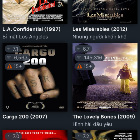
L.A. Confidential (1997)
Les Misérables (2012)
Bí mật Los Angeles
Những người khốn khổ
7.1
6.7
⭐
⭐
6,563
145,316
💛
💛
15+
15+
Cargo 200 (2007)
The Lovely Bones (2009)
Hình hài dấu yêu
7.0
7.2
⭐
⭐