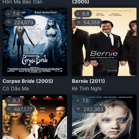
Hồn Ma Báo Oán
(2005)
7.4
6.8
⭐
⭐
224,073
54,359
💛
💛
Corpse Bride (2005)
Bernie (2011)
Cô Dâu Ma
Kẻ Tình Nghi
8.3
7.6
⭐
⭐
487,577
282,303
💛
💛