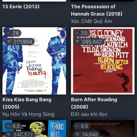
13 Eerie (2013)
The Possession of
Hannah Grace (2018)
Xác Chết Quỷ Ám
7.6
7.0
⭐
⭐
201,904
285,642
💛
💛
Kiss Kiss Bang Bang
Burn After Reading
(2005)
(2008)
Nụ Hôn Và Họng Súng
Đốt sau khi đọc
8.5
6.8
⭐
⭐
540,572
74,048
💛
💛