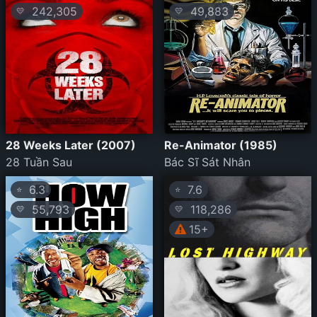
242,305
49,883
💛
💛
28 Weeks Later (2007)
Re-Animator (1985)
28 Tuần Sau
Bác Sĩ Sát Nhân
6.3
7.6
⭐
⭐
55,793
118,286
💛
💛
15+