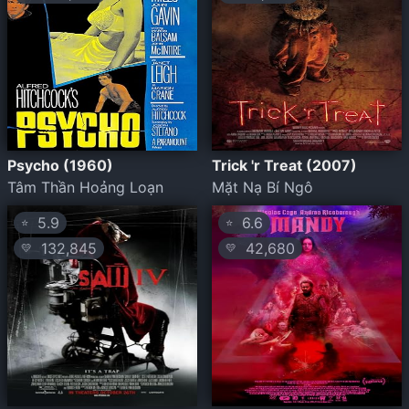
Psycho (1960)
Trick 'r Treat (2007)
Tâm Thần Hoảng Loạn
Mặt Nạ Bí Ngô
5.9
6.6
⭐
⭐
132,845
42,680
💛
💛