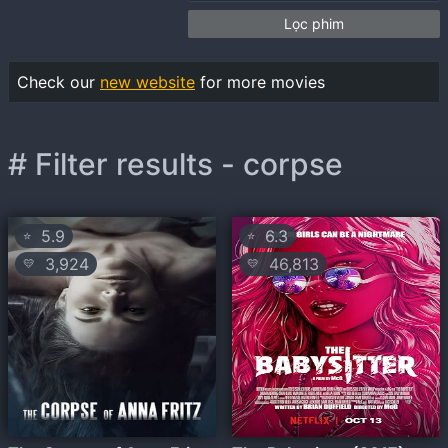
Lọc phim
Check our
new website
for more movies
# Filter results - corpse
5.9
6.3
⭐
⭐
3,924
46,813
💛
💛