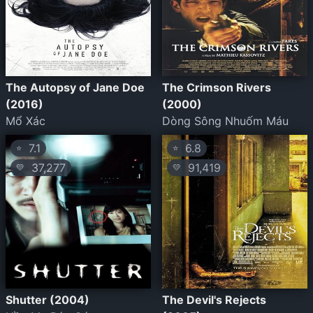
The Autopsy of Jane Doe
The Crimson Rivers
(2016)
(2000)
Mổ Xác
Dòng Sông Nhuốm Máu
7.1
6.8
⭐
⭐
37,277
91,419
💛
💛
Shutter (2004)
The Devil's Rejects