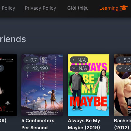
 Policy
Privacy Policy
Giới thiệu
Learning
friends
7.7
N/A
5.3
⭐
⭐
⭐
3
42,490
N/A
43
💛
💛
💛
09)
5 Centimeters
Always Be My
Bachel
Per Second
Maybe (2019)
(2012)