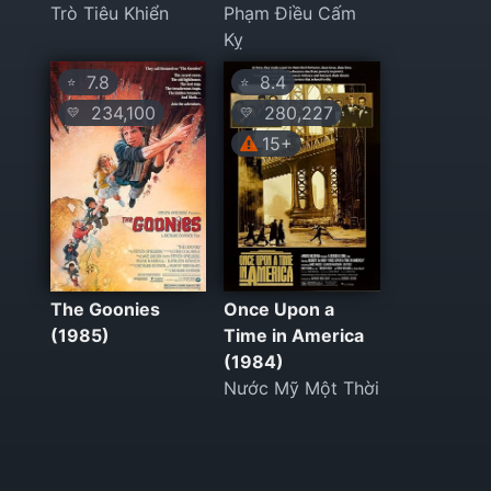
Trò Tiêu Khiển
Phạm Điều Cấm
Kỵ
7.8
8.4
⭐
⭐
234,100
280,227
💛
💛
15+
The Goonies
Once Upon a
(1985)
Time in America
(1984)
Nước Mỹ Một Thời