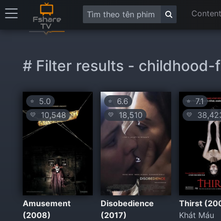
Content
# Filter results - childhood-
5.0
6.6
7.1
⭐
⭐
⭐
10,548
18,510
38,42
💛
💛
💛
Amusement
Disobedience
Thirst (20
(2008)
(2017)
Khát Máu