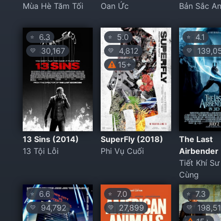
Mùa Hè Tăm Tối
Oan Ức
Bản Sắc A
6.3
5.0
4.1
⭐
⭐
⭐
30,167
4,812
139,0
💛
💛
💛
15+
13 Sins (2014)
SuperFly (2018)
The Last
13 Tội Lỗi
Phi Vụ Cuối
Airbender
Tiết Khí Sư
Cùng
6.6
7.0
7.3
⭐
⭐
⭐
94,792
27,899
198,51
💛
💛
💛