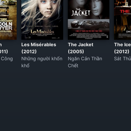
n
Les Misérables
The Jacket
The Ic
011)
(2012)
(2005)
(2012)
 Công
Những người khốn
Ngăn Cản Thần
Sát Th
khổ
Chết