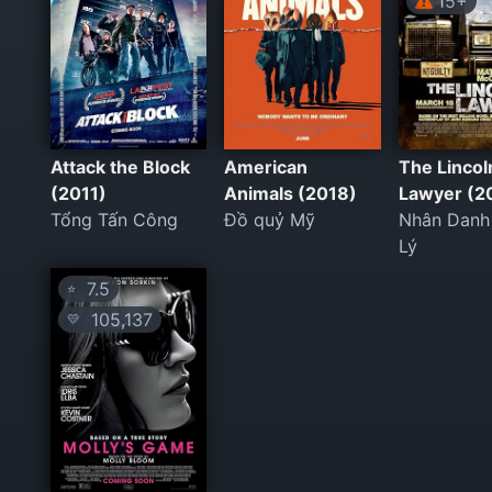
15+
Attack the Block
American
The Lincol
(2011)
Animals (2018)
Lawyer (2
Tổng Tấn Công
Đồ quỷ Mỹ
Nhân Danh
Lý
7.5
⭐
105,137
💛