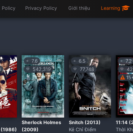
 Policy
Privacy Policy
Giới thiệu
Learning
7.6
6.5
7.2
⭐
⭐
⭐
8
542,319
77,748
42
💛
💛
💛
15
Sherlock Holmes
Snitch (2013)
11:14 
 (1986)
(2009)
Kẻ Chỉ Điểm
Thời K