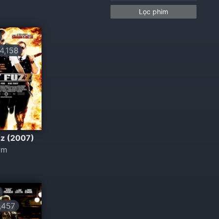
Lọc phim
,158
zz (2007)
ớm
,457