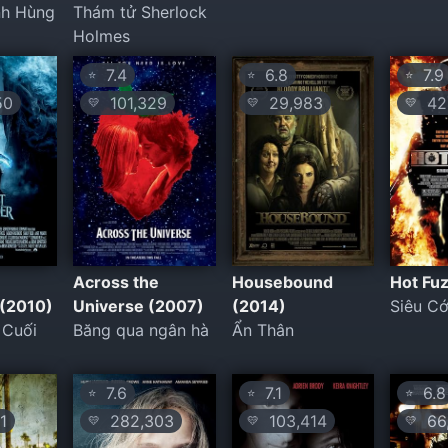
nh Hùng
Thám tử Sherlock
Holmes
7.4
6.8
7.9
⭐
⭐
⭐
50
101,329
29,983
424
💛
💛
💛
Across the
Housebound
Hot Fu
 (2010)
Universe (2007)
(2014)
Siêu C
 Cuối
Băng qua ngân hà
Ẩn Thân
7.6
7.1
6.8
⭐
⭐
⭐
1
282,303
103,414
66
💛
💛
💛