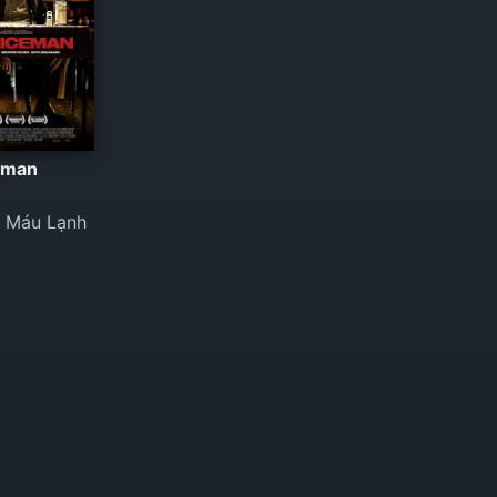
eman
ủ Máu Lạnh