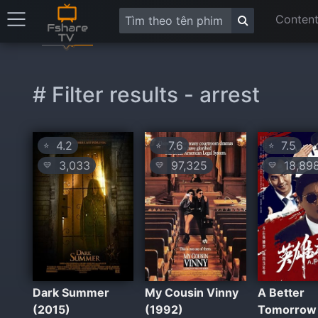
Content
# Filter results - arrest
4.2
7.6
7.5
⭐
⭐
⭐
3,033
97,325
18,89
💛
💛
💛
Dark Summer
My Cousin Vinny
A Better
(2015)
(1992)
Tomorrow