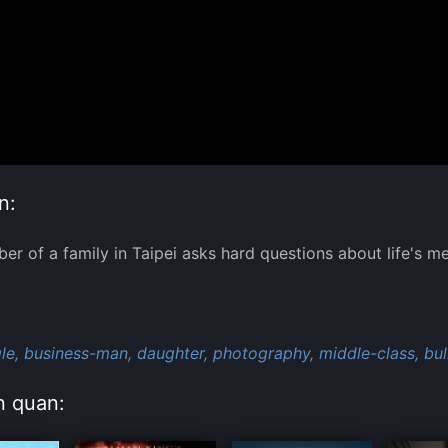
n:
r of a family in Taipei asks hard questions about life's m
:
le,
business-man,
daughter,
photography,
middle-class,
bul
n quan: