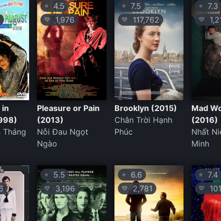
4.5
7.5
7.3
⭐
⭐
⭐
1,976
117,762
1,2
💛
💛
💛
 in
Pleasure or Pain
Brooklyn (2015)
Mad Wo
998)
(2013)
Chân Trời Hạnh
(2016)
h Tháng
Nỗi Đau Ngọt
Phúc
Nhất N
Ngào
Minh
5.5
6.6
7.4
⭐
⭐
⭐
6
3,196
2,781
101
💛
💛
💛