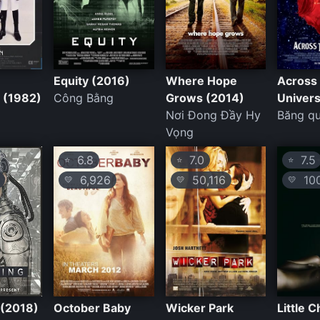
Equity (2016)
Where Hope
Across
 (1982)
Công Bằng
Grows (2014)
Univer
Nơi Đong Đầy Hy
Băng qu
Vọng
6.8
7.0
7.5
⭐
⭐
⭐
6,926
50,116
100
💛
💛
💛
g (2018)
October Baby
Wicker Park
Little C