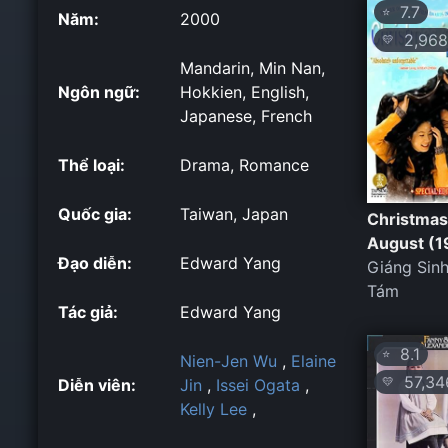
7.7
⭐
Năm:
2000
2,968
💛
Mandarin, Min Nan,
Ngôn ngữ:
Hokkien, English,
Japanese, French
Thể loại:
Drama, Romance
Quốc gia:
Taiwan, Japan
Christmas
August (1
Đạo diễn:
Edward Yang
Giáng Sin
Tám
Tác giả:
Edward Yang
8.1
⭐
Nien-Jen Wu
,
Elaine
57,34
💛
Diễn viên:
Jin
,
Issei Ogata
,
Kelly Lee
,