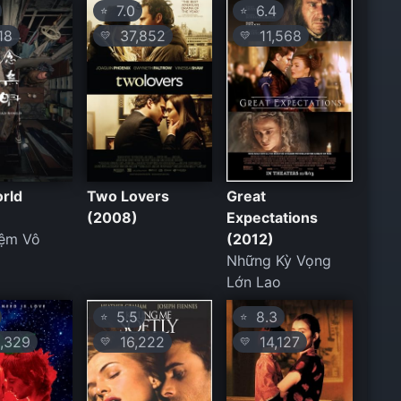
7.0
6.4
⭐
⭐
18
37,852
11,568
💛
💛
rld
Two Lovers
Great
(2008)
Expectations
iệm Vô
(2012)
Những Kỳ Vọng
Lớn Lao
5.5
8.3
⭐
⭐
,329
16,222
14,127
💛
💛