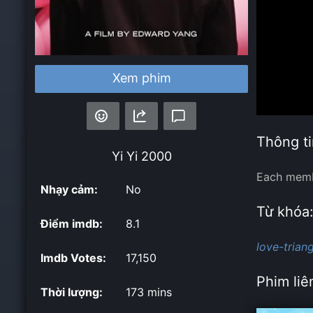
Xem phim
Thông ti
Yi Yi
2000
Each membe
Nhạy cảm:
No
Từ khóa
Điểm imdb:
8.1
love-triang
Imdb Votes:
17,150
Phim liê
Thời lượng:
173 mins