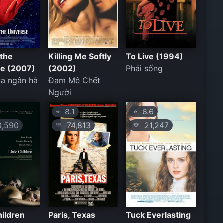
 the
Killing Me Softly
To Live (1994)
se (2007)
(2002)
Phải sống
a ngân hà
Đam Mê Chết
Người
8.1
6.6
⭐
⭐
,590
74,813
21,247
💛
💛
hildren
Paris, Texas
Tuck Everlasting