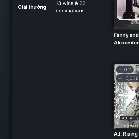
13 wins & 22
Giải thưởng:
nominations.
Fanny and
Alexander
6.2
⭐
6,626
💛
A.I. Risin