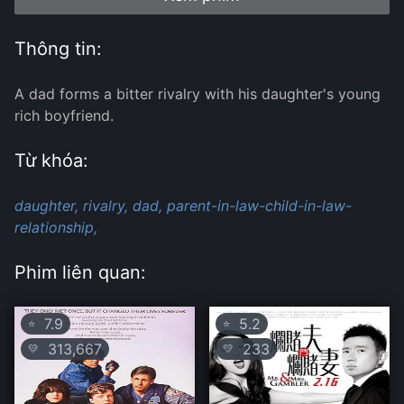
Thông tin:
A dad forms a bitter rivalry with his daughter's young
rich boyfriend.
Từ khóa:
daughter,
rivalry,
dad,
parent-in-law-child-in-law-
relationship,
Phim liên quan:
7.9
5.2
⭐
⭐
313,667
233
💛
💛