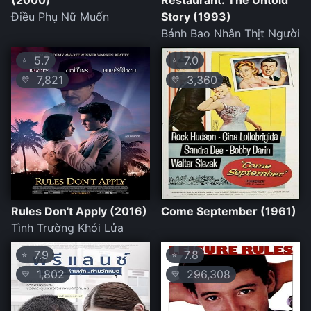
(2000)
Restaurant: The Untold
Điều Phụ Nữ Muốn
Story (1993)
Bánh Bao Nhân Thịt Người
5.7
7.0
⭐
⭐
7,821
3,360
💛
💛
Rules Don't Apply (2016)
Come September (1961)
Tình Trường Khói Lửa
7.9
7.8
⭐
⭐
1,802
296,308
💛
💛