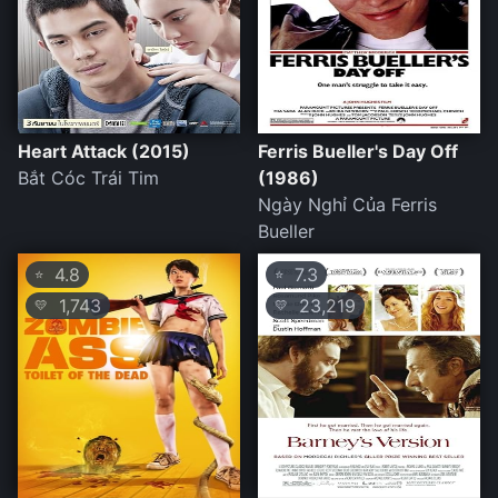
Heart Attack (2015)
Ferris Bueller's Day Off
Bắt Cóc Trái Tim
(1986)
Ngày Nghỉ Của Ferris
Bueller
4.8
7.3
⭐
⭐
1,743
23,219
💛
💛