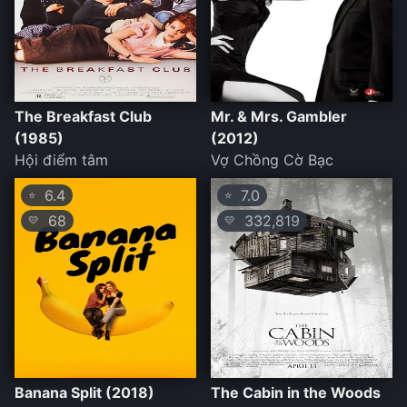
The Breakfast Club
Mr. & Mrs. Gambler
(1985)
(2012)
Hội điểm tâm
Vợ Chồng Cờ Bạc
6.4
7.0
⭐
⭐
68
332,819
💛
💛
Banana Split (2018)
The Cabin in the Woods