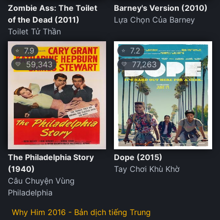
Zombie Ass: The Toilet
Barney's Version (2010)
of the Dead (2011)
Lựa Chọn Của Barney
Toilet Tử Thần
7.9
7.2
⭐
⭐
59,343
77,263
💛
💛
The Philadelphia Story
Dope (2015)
(1940)
Tay Chơi Khù Khờ
Câu Chuyện Vùng
Philadelphia
Why Him 2016 - Bản dịch tiếng Trung