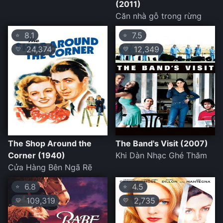
(2011)
Căn nhà gỗ trong rừng
8.1
7.5
⭐
⭐
24,374
12,349
💛
💛
The Shop Around the
The Band's Visit (2007)
Corner (1940)
Khi Dàn Nhạc Ghé Thăm
Cửa Hàng Bên Ngã Rẽ
6.8
4.5
⭐
⭐
109,319
2,735
💛
💛