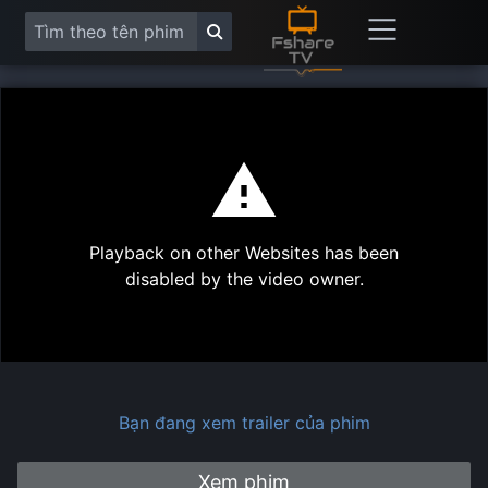
This
is
a
modal
Play
window.
Playback on other Websites has been
Vide
disabled by the video owner.
Bạn đang xem trailer của phim
Xem phim