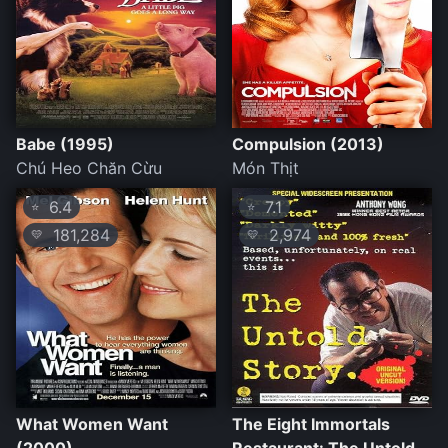
Babe (1995)
Compulsion (2013)
Chú Heo Chăn Cừu
Món Thịt
6.4
7.1
⭐
⭐
181,284
2,974
💛
💛
What Women Want
The Eight Immortals