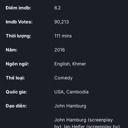
Điểm imdb:
6.2
Imdb Votes:
90,213
Thời lượng:
111 mins
Năm:
2016
Ngôn ngữ:
English, Khmer
Thể loại:
Comedy
Quốc gia:
USA, Cambodia
Đạo diễn:
John Hamburg
John Hamburg (screenplay
by), Ian Helfer (screenplay by),