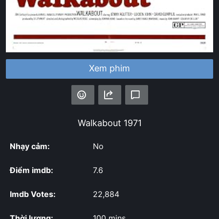
Xem phim
Walkabout
1971
Nhạy cảm:
No
Điểm imdb:
7.6
Imdb Votes:
22,884
Thời lượng:
100 mins