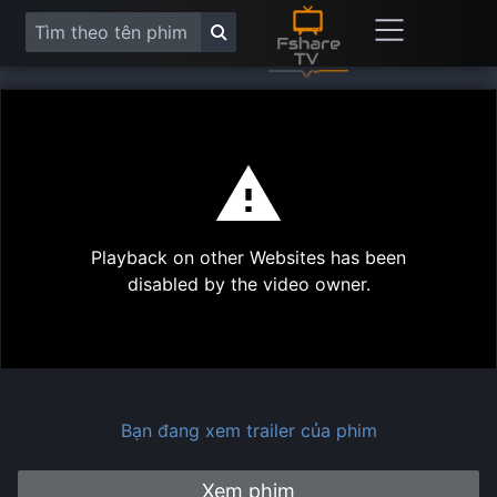
This
is
a
modal
Play
window.
Playback on other Websites has been
Vide
disabled by the video owner.
Bạn đang xem trailer của phim
Xem phim