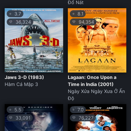
Đổ Nát
3.7
8.1
⭐
⭐
36,324
94,354
💛
💛
Jaws 3-D (1983)
Lagaan: Once Upon a
Hàm Cá Mập 3
Time in India (2001)
Ngày Xửa Ngày Xưa Ở Ấn
Độ
5.5
7.0
⭐
⭐
33,091
76,227
💛
💛