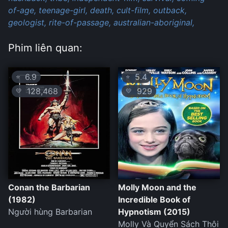
of-age,
teenage-girl,
death,
cult-film,
outback,
geologist,
rite-of-passage,
australian-aboriginal,
Phim liên quan:
6.9
5.4
⭐
⭐
128,468
929
💛
💛
Conan the Barbarian
Molly Moon and the
(1982)
Incredible Book of
Người hùng Barbarian
Hypnotism (2015)
Molly Và Quyển Sách Thôi