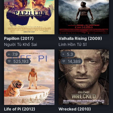
Papillon (2017)
Valhalla Rising (2009)
Người Tù Khổ Sai
Linh Hồn Tử Sĩ
7.9
5.3
⭐
⭐
525,193
14,389
💛
💛
Life of Pi (2012)
Wrecked (2010)