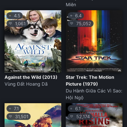
Miên
4.5
6.4
⭐
⭐
1,061
75,052
💛
💛
Against the Wild (2013)
Star Trek: The Motion
Vùng Đất Hoang Dã
Picture (1979)
Du Hành Giữa Các Vì Sao:
Hội Ngộ
7.1
6.1
⭐
⭐
31,501
52,174
💛
💛