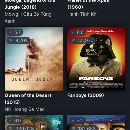
Mowgli: Legend of the
Planet of the Apes
Jungle (2018)
(1968)
Mowgli: Cậu Bé Rừng
Hành Tinh Khỉ
Xanh
5.7
6.6
⭐
⭐
8,708
55,970
💛
💛
Queen of the Desert
Fanboys (2009)
(2015)
Nữ Hoàng Sa Mạc
6.9
7.2
⭐
⭐
339,028
132,658
💛
💛