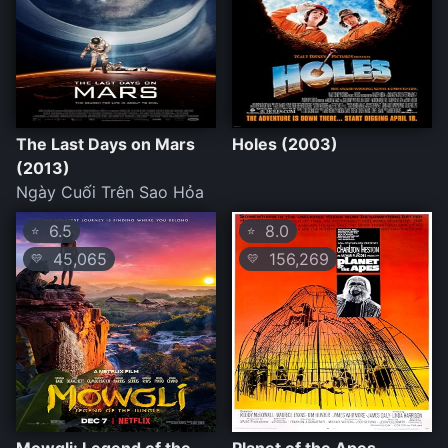
The Last Days on Mars
Holes (2003)
(2013)
Ngày Cuối Trên Sao Hỏa
6.5
8.0
⭐
⭐
45,065
156,269
💛
💛