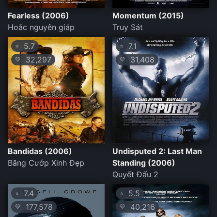
Fearless (2006)
Momentum (2015)
Hoắc nguyên giáp
Truy Sát
5.7
7.1
⭐
⭐
32,297
31,408
💛
💛
Bandidas (2006)
Undisputed 2: Last Man
Băng Cướp Xinh Đẹp
Standing (2006)
Quyết Đấu 2
7.4
5.5
⭐
⭐
177,578
40,216
💛
💛