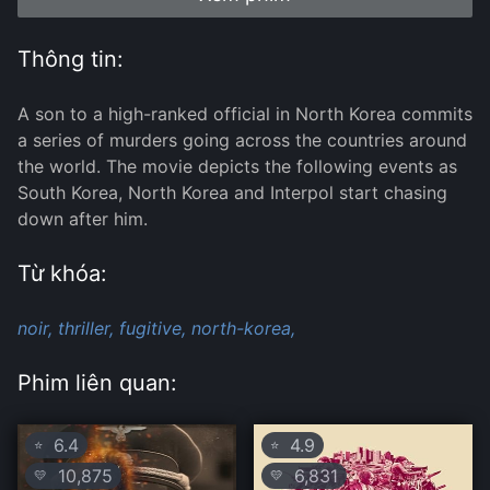
Thông tin:
A son to a high-ranked official in North Korea commits
a series of murders going across the countries around
the world. The movie depicts the following events as
South Korea, North Korea and Interpol start chasing
down after him.
Từ khóa:
noir,
thriller,
fugitive,
north-korea,
Phim liên quan:
6.4
4.9
⭐
⭐
10,875
6,831
💛
💛