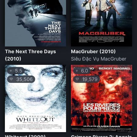
The Next Three Days
MacGruber (2010)
(2010)
Siêu Đặc Vụ MacGruber
5.5
6.0
⭐
⭐
35,506
19,579
💛
💛