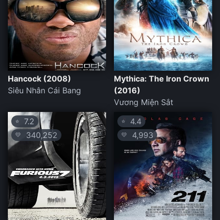
Hancock (2008)
Mythica: The Iron Crown
Siêu Nhân Cái Bang
(2016)
Vương Miện Sắt
7.2
4.4
⭐
⭐
340,252
4,993
💛
💛