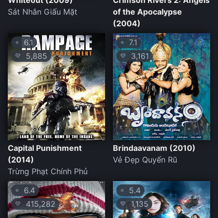
Whiteout (2009)
Crimson Rivers 2: Angels
Sát Nhân Giấu Mặt
of the Apocalypse
(2004)
6.1
7.1
⭐
⭐
5,885
3,161
💛
💛
Capital Punishment
Brindaavanam (2010)
(2014)
Vẻ Đẹp Quyến Rũ
Trừng Phạt Chính Phủ
6.4
5.4
⭐
⭐
415,282
1,135
💛
💛