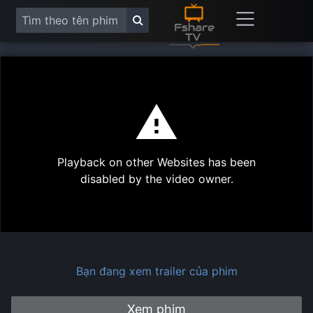
This
is
a
modal
Play
window.
Playback on other Websites has been
Vide
disabled by the video owner.
Bạn đang xem trailer của phim
Xem phim