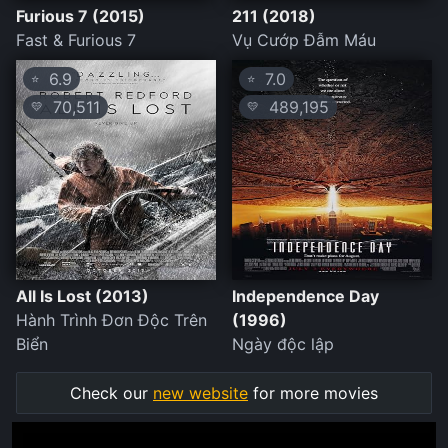
Furious 7 (2015)
211 (2018)
Fast & Furious 7
Vụ Cướp Đẫm Máu
6.9
7.0
⭐
⭐
70,511
489,195
💛
💛
All Is Lost (2013)
Independence Day
Hành Trình Đơn Độc Trên
(1996)
Biển
Ngày độc lập
Check our
new website
for more movies