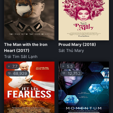
The Man with the Iron
Proud Mary (2018)
Heart (2017)
Sát Thủ Mary
Trái Tim Sắt Lạnh
7.7
5.5
⭐
⭐
68,929
12,752
💛
💛