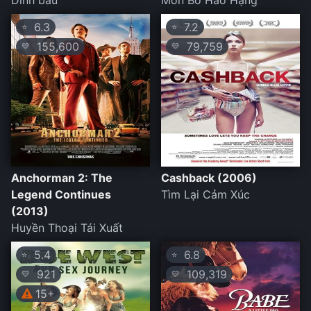
Dính bầu
Món Bơ Hảo Hạng
6.3
7.2
⭐
⭐
155,600
79,759
💛
💛
Anchorman 2: The
Cashback (2006)
Legend Continues
Tìm Lại Cảm Xúc
(2013)
Huyền Thoại Tái Xuất
5.4
6.8
⭐
⭐
921
109,319
💛
💛
15+