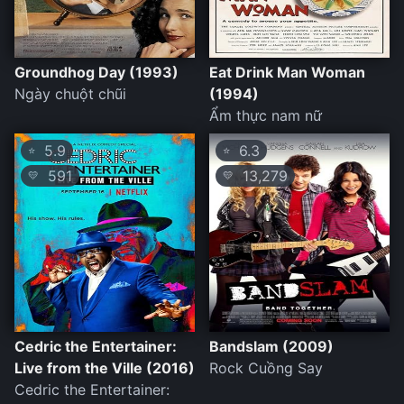
Groundhog Day (1993)
Eat Drink Man Woman
Ngày chuột chũi
(1994)
Ẩm thực nam nữ
5.9
6.3
⭐
⭐
591
13,279
💛
💛
Cedric the Entertainer:
Bandslam (2009)
Live from the Ville (2016)
Rock Cuồng Say
Cedric the Entertainer: