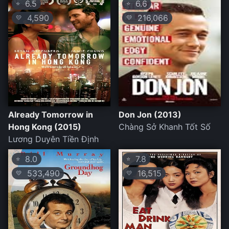
6.5
6.6
⭐
⭐
4,590
216,066
💛
💛
Already Tomorrow in
Don Jon (2013)
Hong Kong (2015)
Chàng Sở Khanh Tốt Số
Lương Duyên Tiền Định
8.0
7.8
⭐
⭐
533,490
16,515
💛
💛