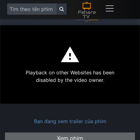
This
is
a
modal
Play
window.
Playback on other Websites has been
Vide
disabled by the video owner.
Bạn đang xem trailer của phim
Xem phim