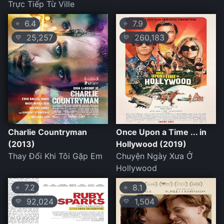
Trực Tiếp Từ Ville
6.4
7.9
⭐
⭐
25,257
260,183
💛
💛
Charlie Countryman
Once Upon a Time ... in
(2013)
Hollywood (2019)
Thay Đổi Khi Tôi Gặp Em
Chuyện Ngày Xưa Ở
Hollywood
7.2
8.1
⭐
⭐
92,024
1,504
💛
💛