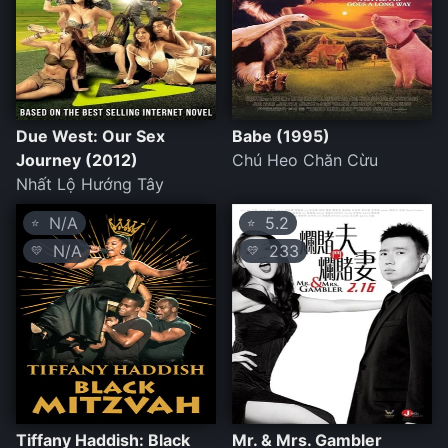
Due West: Our Sex
Babe (1995)
Journey (2012)
Chú Heo Chăn Cừu
Nhất Lộ Hướng Tây
N/A
5.2
⭐
⭐
N/A
233
💛
💛
Tiffany Haddish: Black
Mr. & Mrs. Gambler