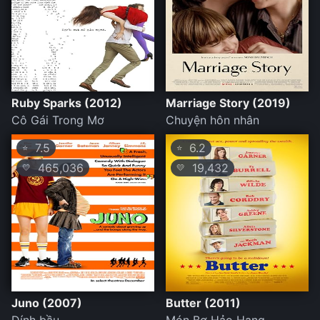
Ruby Sparks (2012)
Marriage Story (2019)
Cô Gái Trong Mơ
Chuyện hôn nhân
7.5
6.2
⭐
⭐
465,036
19,432
💛
💛
Juno (2007)
Butter (2011)