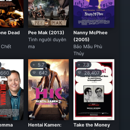
Gone Dead
Pee Mak (2013)
Nanny McPhee
Tình người duyên
(2005)
 Chết
ma
Bảo Mẫu Phù
Thủy
5.7
7.3
⭐
⭐
660
642
28,407
💛
💛
lemma
Hentai Kamen:
Take the Money