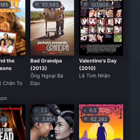
185
85,663
107,905
💛
💛
nd the
Bad Grandpa
Valentine's Day
sons
(2013)
(2010)
Ông Ngoại Bá
Lễ Tình Nhân
t Chân To
Đạo
son
7.3
6.5
⭐
⭐
49
3,854
62,382
💛
💛