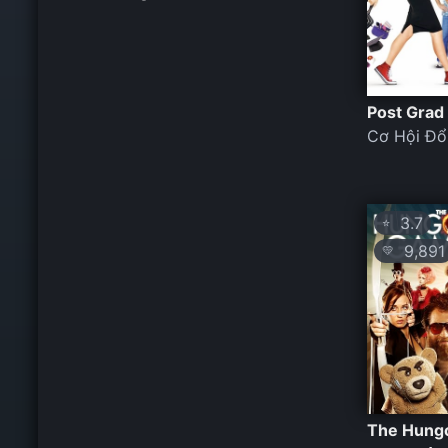
Post Grad
Cơ Hội Đổ
3.7
⭐
9,891
💛
The Hung