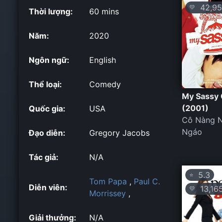
42,95
💛
Thời lượng:
60 mins
Năm:
2020
Ngôn ngữ:
English
Thể loại:
Comedy
My Sassy 
(2001)
Quốc gia:
USA
Cô Nàng 
Ngáo
Đạo diễn:
Gregory Jacobs
Tác giả:
N/A
5.3
⭐
Tom Papa
,
Paul C.
Diễn viên:
13,16
💛
Morrissey
,
Giải thưởng:
N/A