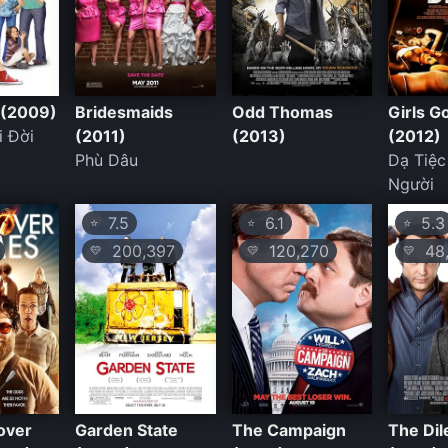
 (2009)
Bridesmaids
Odd Thomas
Girls 
i Đời
(2011)
(2013)
(2012)
Phù Dâu
Dạ Tiệc
Người
7.5
6.1
5.3
⭐
⭐
⭐
200,397
120,270
48,
💛
💛
💛
over
Garden State
The Campaign
The Di