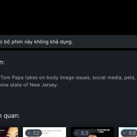
ho bộ phim này không khả dụng.
0:00
/
0:00
n:
om Papa takes on body image issues, social media, pets, St
ome state of New Jersey.
:
n quan:
7.2
6.3
6.0
⭐
⭐
⭐