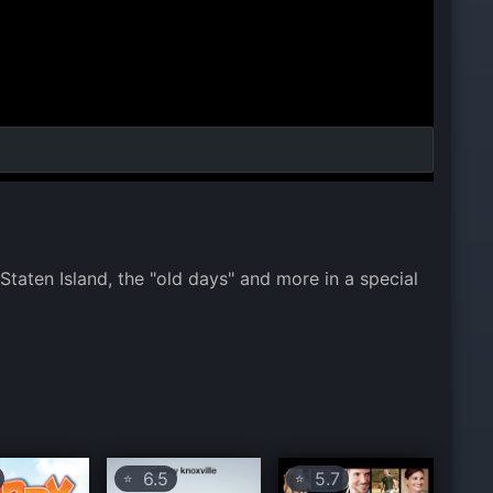
aten Island, the "old days" and more in a special
6.5
5.7
⭐
⭐