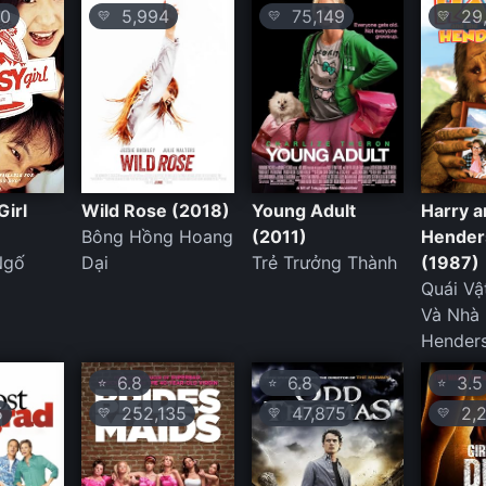
0
5,994
75,149
29,
💛
💛
💛
Girl
Wild Rose (2018)
Young Adult
Harry a
Bông Hồng Hoang
(2011)
Hender
Ngố
Dại
Trẻ Trưởng Thành
(1987)
Quái Vậ
Và Nhà
Hender
6.8
6.8
3.5
⭐
⭐
⭐
5
252,135
47,875
2,2
💛
💛
💛