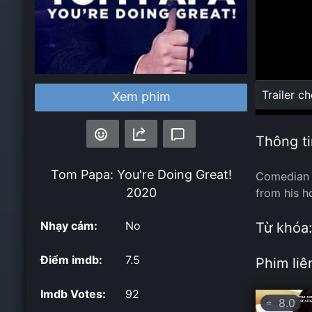
Loaded
:
Trailer c
Xem phim
0%
Thông ti
Tom Papa: You're Doing Great!
Comedian T
2020
from his h
Nhạy cảm:
No
Từ khóa
Điểm imdb:
7.5
Phim liê
Imdb Votes:
92
8.0
⭐