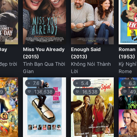
Day
Miss You Already
Enough Said
Roman 
(2015)
(2013)
(1953)
ẹp trời
Tình Bạn Qua Thời
Không Nói Thành
Kỳ Nghỉ
Gian
Lời
Rome
7.6
5.4
6.3
⭐
⭐
⭐
9
136,638
16,538
49,
💛
💛
💛