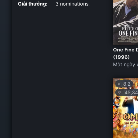
Giải thưởng:
3 nominations.
One Fine 
(1996)
Một ngày đ
8.2
⭐
45,34
💛