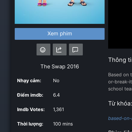
Xem phim
Thông ti
The Swap
2016
Based on t
Nhạy cảm:
No
or-break-i
school tea
Điểm imdb:
6.4
Từ khóa
Imdb Votes:
1,361
based-on-
Thời lượng:
100 mins