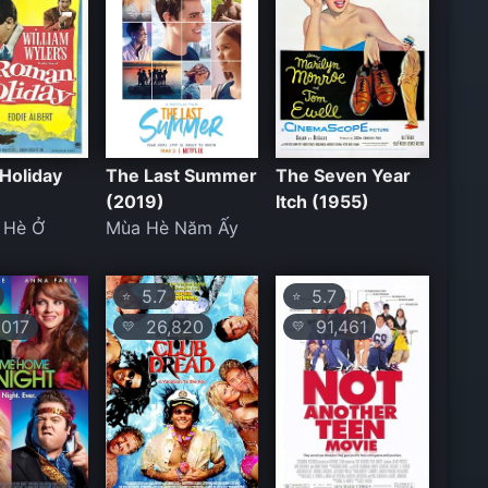
Holiday
The Last Summer
The Seven Year
(2019)
Itch (1955)
 Hè Ở
Mùa Hè Năm Ấy
5.7
5.7
⭐
⭐
017
26,820
91,461
💛
💛