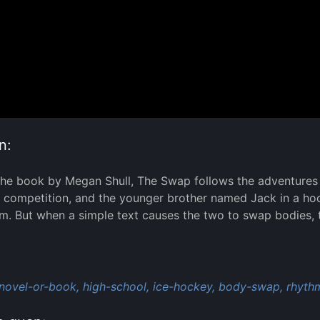
n:
he book by Megan Shull, The Swap follows the adventures 
t competition, and the younger brother named Jack in a hoc
m. But when a simple text causes the two to swap bodies, 
:
novel-or-book,
high-school,
ice-hockey,
body-swap,
rhyth