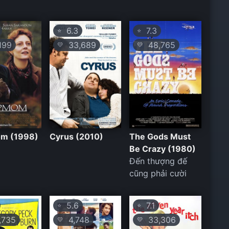
6.3
7.3
⭐
⭐
199
33,689
48,765
💛
💛
m (1998)
Cyrus (2010)
The Gods Must
Be Crazy (1980)
Đến thượng đế
cũng phải cười
5.6
7.1
⭐
⭐
,735
4,748
33,306
💛
💛