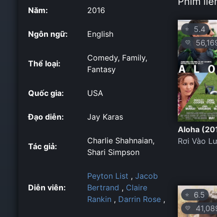
Phim liê
Năm:
2016
5.4
⭐
Ngôn ngữ:
English
56,16
💛
Comedy, Family,
Thể loại:
Fantasy
Quốc gia:
USA
Đạo diễn:
Jay Karas
Aloha (20
Charlie Shahnaian,
Rơi Vào Lư
Tác giả:
Shari Simpson
Peyton List
,
Jacob
Diễn viên:
Bertrand
,
Claire
6.5
⭐
Rankin
,
Darrin Rose
,
41,08
💛