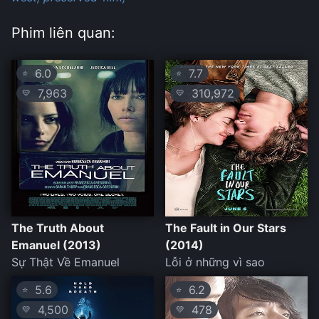
Phim liên quan:
6.0
7.7
⭐
⭐
7,963
310,972
💛
💛
The Truth About
The Fault in Our Stars
Emanuel (2013)
(2014)
Sự Thật Về Emanuel
Lỗi ở những vì sao
5.6
6.2
⭐
⭐
4,500
478
💛
💛