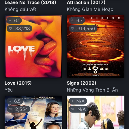
Leave No Trace (2018)
Attraction (2017)
Không dấu vết
Không Gian Mê Hoặc
6.1
6.7
⭐
⭐
38,218
319,550
💛
💛
Love (2015)
Signs (2002)
Yêu
Những Vòng Tròn Bí Ẩn
6.5
N/A
⭐
⭐
2,554
N/A
💛
💛