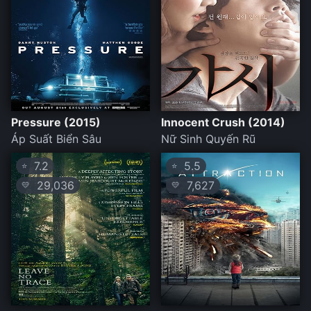
Pressure (2015)
Innocent Crush (2014)
Áp Suất Biển Sâu
Nữ Sinh Quyến Rũ
7.2
5.5
⭐
⭐
29,036
7,627
💛
💛