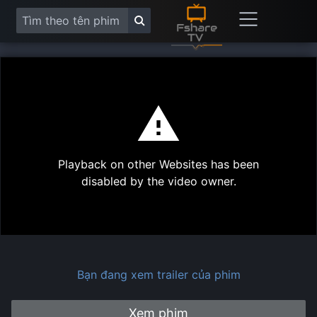
This
is
a
modal
Play
window.
Playback on other Websites has been
Vide
disabled by the video owner.
Bạn đang xem trailer của phim
Xem phim