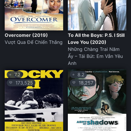
Overcomer (2019)
To All the Boys: P.S. I Still
Vượt Qua Để Chiến Thắng
Love You (2020)
Những Chàng Trai Năm
Ấy – Tái Bút: Em Vẫn Yêu
Anh
7.2
8.2
⭐
⭐
173,525
18,257
💛
💛