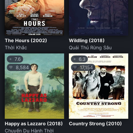
The Hours (2002)
Wildling (2018)
Thời Khắc
Quái Thú Rừng Sâu
7.6
6.3
⭐
⭐
8,584
17,154
💛
💛
Happy as Lazzaro (2018)
Country Strong (2010)
Chuyến Du Hành Thời