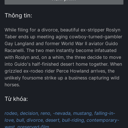
Thông tin:
While filing for a divorce, beautiful ex-stripper Roslyn
Taber ends up meeting aging cowboy-turned-gambler
Gay Langland and former World War II aviator Guido
Racanelli. The two men instantly become infatuated
with Roslyn and, on a whim, the three decide to move
into Guido's half-finished desert home together. When
grizzled ex-rodeo rider Perce Howland arrives, the
unlikely foursome strike up a business capturing wild
horses.
Từ khóa:
rodeo,
decision,
reno,
-nevada,
mustang,
falling-in-
love,
bull,
divorce,
desert,
bull-riding,
contemporary-
west,
preserved-film,