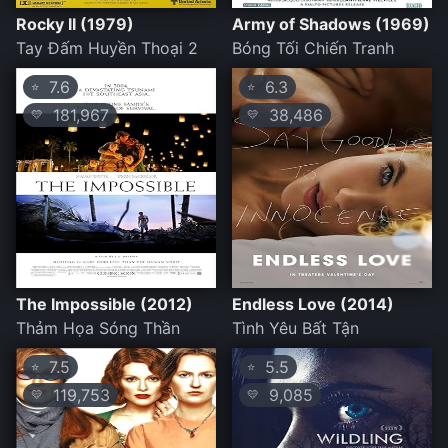
Rocky II (1979)
Army of Shadows (1969)
Tay Đấm Huyền Thoại 2
Bóng Tối Chiến Tranh
7.6
6.3
⭐
⭐
181,967
38,486
💛
💛
The Impossible (2012)
Endless Love (2014)
Thảm Họa Sóng Thần
Tình Yêu Bất Tận
7.5
5.5
⭐
⭐
119,753
9,085
💛
💛