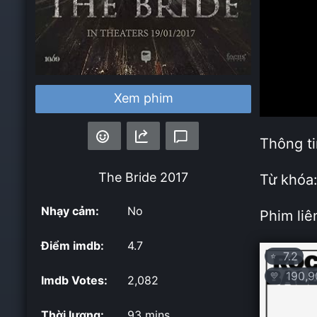
Xem phim
Thông ti
The Bride
2017
Từ khóa
Nhạy cảm:
No
Phim liê
Điểm imdb:
4.7
7.2
⭐
190,9
💛
Imdb Votes:
2,082
Thời lượng:
93 mins