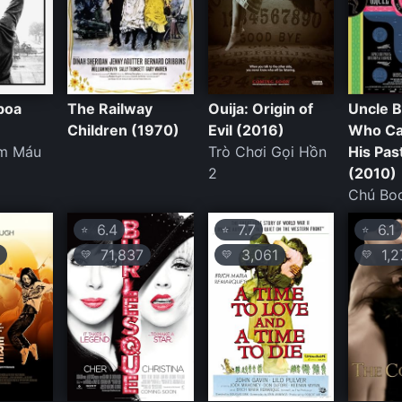
boa
The Railway
Ouija: Origin of
Uncle 
Children (1970)
Evil (2016)
Who Ca
ẩm Máu
Trò Chơi Gọi Hồn
His Pas
2
(2010)
Chú Bo
6.4
7.7
6.1
⭐
⭐
⭐
71,837
3,061
1,2
💛
💛
💛