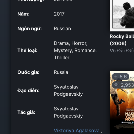
Năm:
2017
Ngôn ngữ:
Russian
Rocky Bal
Drama, Horror,
(2006)
Thể loại:
Mystery, Romance,
Võ Đài Đ
Thriller
Quốc gia:
Russia
5.6
⭐
2,953
💛
Svyatoslav
Đạo diễn:
Podgaevskiy
Svyatoslav
Tác giả:
Podgaevskiy
Viktoriya Agalakova
,