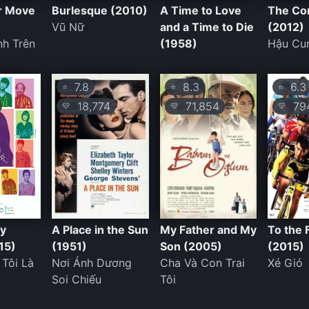
r Move
Burlesque (2010)
A Time to Love
The Co
Vũ Nữ
and a Time to Die
(2012)
nh Trên
(1958)
Hậu Cu
7.8
8.3
6.3
⭐
⭐
⭐
18,774
71,854
79
💛
💛
💛
y
A Place in the Sun
My Father and My
To the 
15)
(1951)
Son (2005)
(2015)
 Tôi Là
Nơi Ánh Dương
Cha Và Con Trai
Xé Gió
Soi Chiếu
Tôi