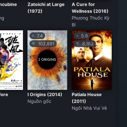
ncubine
Zatoichi at Large
A Cure for
(1972)
Wellness (2016)
ng
Phương Thuốc Kỳ
Bí
7.4
5.9
⭐
⭐
4
102,891
8,182
💛
💛
Fore
I Origins (2014)
Patiala House
Nguồn gốc
(2011)
Ngôi Nhà Vui Vẻ