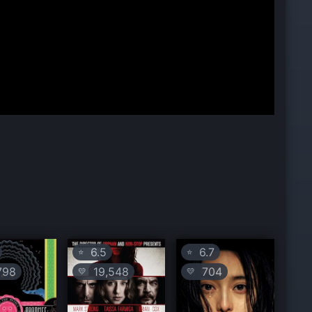
6.5
6.7
⭐
⭐
798
19,548
704
💛
💛