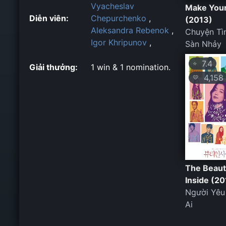
Vyacheslav
Make You
Diễn viên:
Chepurchenko
,
(2013)
Aleksandra Rebenok
,
Chuyện Tì
Igor Khripunov
,
Sàn Nhảy
7.4
⭐
Giải thưởng:
1 win & 1 nomination.
4,158
💛
The Beaut
Inside (20
Người Yêu
Ai