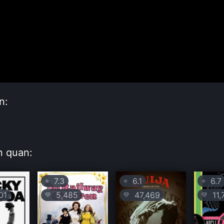
n:
:
n quan:
7.3
6.1
6.7
⭐
⭐
⭐
01
5,485
47,469
11,
💛
💛
💛