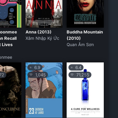
Boonmee
Anna (2013)
Buddha Mountain
n Recall
Xâm Nhập Ký Ức
(2010)
t Lives
Quan Âm Sơn
onmee
6.9
6.4
⭐
⭐
72
1,045
71,255
💛
💛