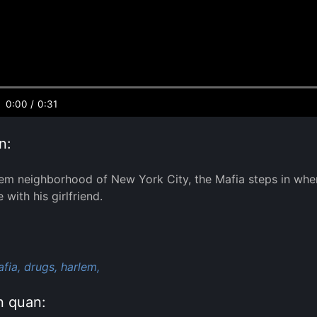
0:00
/
0:31
n:
lem neighborhood of New York City, the Mafia steps in when 
e with his girlfriend.
:
fia,
drugs,
harlem,
n quan: