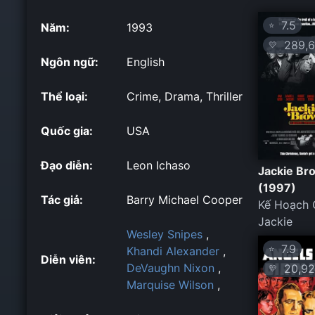
7.5
⭐
Năm:
1993
289,6
💛
Ngôn ngữ:
English
Thể loại:
Crime, Drama, Thriller
Quốc gia:
USA
Đạo diễn:
Leon Ichaso
Jackie Br
(1997)
Tác giả:
Barry Michael Cooper
Kế Hoạch 
Jackie
Wesley Snipes
,
7.9
⭐
Khandi Alexander
,
Diễn viên:
DeVaughn Nixon
,
20,92
💛
Marquise Wilson
,