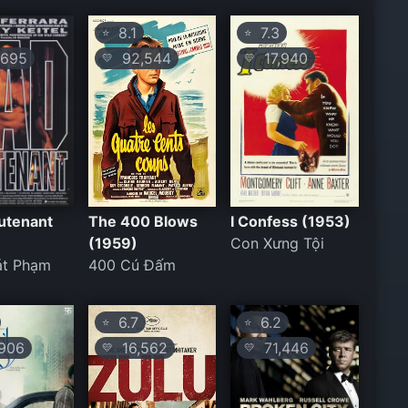
8.1
7.3
⭐
⭐
695
92,544
17,940
💛
💛
utenant
The 400 Blows
I Confess (1953)
(1959)
Con Xưng Tội
át Phạm
400 Cú Đấm
6.7
6.2
⭐
⭐
906
16,562
71,446
💛
💛