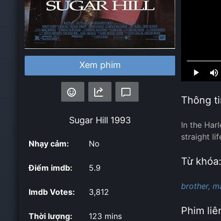
Xem phim
Loaded
:
0.00%
Thông ti
Sugar Hill
1993
In the Har
straight lif
Nhạy cảm:
No
Từ khóa
Điểm imdb:
5.9
brother,
ma
Imdb Votes:
3,812
Phim liê
Thời lượng:
123 mins