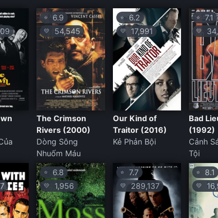
6.9
6.2
7.1
⭐
⭐
⭐
09
54,545
17,991
34,
💛
💛
💛
own
The Crimson
Our Kind of
Bad Lie
Rivers (2000)
Traitor (2016)
(1992)
Của
Dòng Sông
Kẻ Phản Bội
Cảnh S
Nhuốm Máu
Tội
6.8
7.7
8.1
⭐
⭐
⭐
7
1,956
289,137
16,
💛
💛
💛