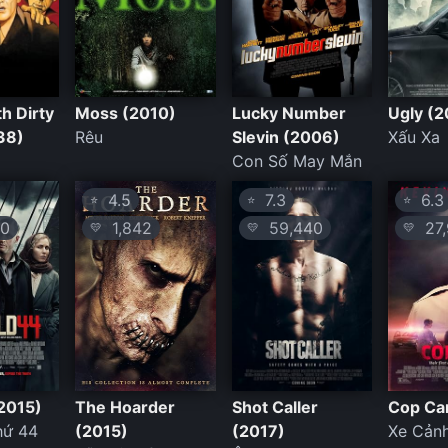
h Dirty
Moss (2010)
Lucky Number
Ugly (2
38)
Rêu
Slevin (2006)
Xấu Xa
Con Số May Mắn
4.5
7.3
6.3
⭐
⭐
⭐
0
1,842
59,440
27,
💛
💛
💛
(2015)
The Hoarder
Shot Caller
Cop Ca
hứ 44
(2015)
(2017)
Xe Cảnh