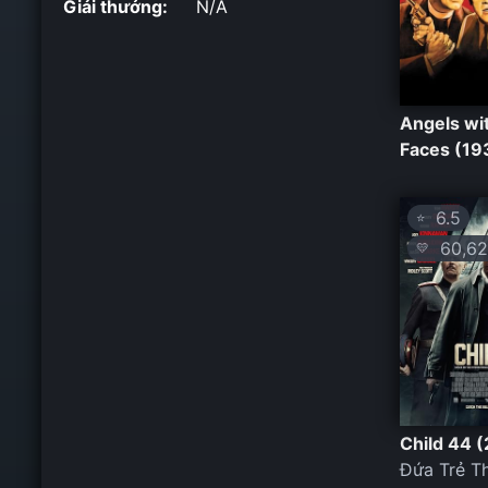
Giải thưởng:
N/A
Angels wit
Faces (19
6.5
⭐
60,62
💛
Child 44 
Đứa Trẻ T