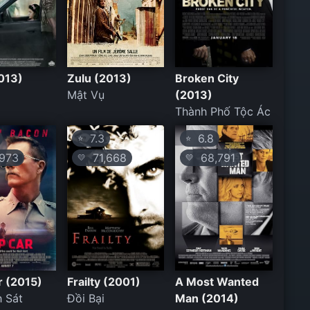
013)
Zulu (2013)
Broken City
Mật Vụ
(2013)
Thành Phố Tộc Ác
7.3
6.8
⭐
⭐
973
71,668
68,791
💛
💛
r (2015)
Frailty (2001)
A Most Wanted
 Sát
Đồi Bại
Man (2014)