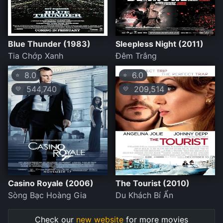
Blue Thunder (1983)
Sleepless Night (2011)
Tia Chớp Xanh
Đêm Trắng
8.0
6.0
⭐
⭐
544,740
209,514
💛
💛
Casino Royale (2006)
The Tourist (2010)
Sòng Bạc Hoàng Gia
Du Khách Bí Ẩn
Check our
new website
for more movies