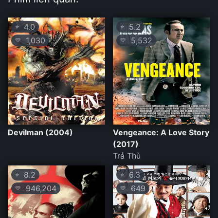
4.0
5.2
⭐
⭐
1,030
5,532
💛
💛
Devilman (2004)
Vengeance: A Love Story
(2017)
Trả Thù
8.2
6.3
⭐
⭐
946,204
649
💛
💛