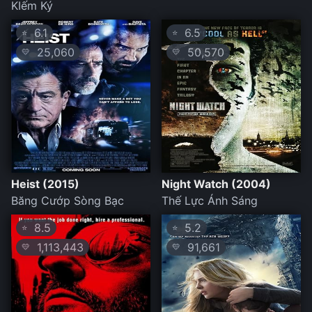
KIếm Ký
6.1
6.5
⭐
⭐
25,060
50,570
💛
💛
Heist (2015)
Night Watch (2004)
Băng Cướp Sòng Bạc
Thế Lực Ánh Sáng
8.5
5.2
⭐
⭐
1,113,443
91,661
💛
💛