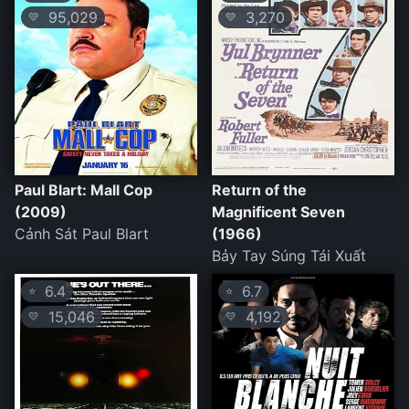
95,029
3,270
💛
💛
Paul Blart: Mall Cop
Return of the
(2009)
Magnificent Seven
Cảnh Sát Paul Blart
(1966)
Bảy Tay Súng Tái Xuất
6.4
6.7
⭐
⭐
15,046
4,192
💛
💛