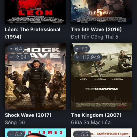
Léon: The Professional
The 5th Wave (2016)
(1994)
Đợt Tấn Công Thứ 5
6.4
7.0
⭐
⭐
2,041
112,949
💛
💛
Shock Wave (2017)
The Kingdom (2007)
Sóng Dữ
Giữa Sa Mạc Lửa
5.2
5.5
⭐
⭐