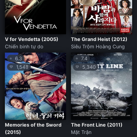
V for Vendetta (2005)
The Grand Heist (2012)
Chiến binh tự do
Siêu Trộm Hoàng Cung
6.3
7.4
⭐
⭐
1,548
5,340
💛
💛
Memories of the Sword
The Front Line (2011)
(2015)
Mặt Trận