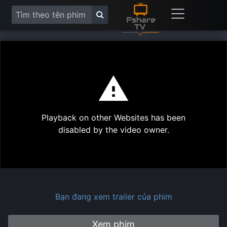
This
is
a
modal
Play
window.
Playback on other Websites has been
Vide
disabled by the video owner.
Bạn đang xem trailer của phim
Xem phim