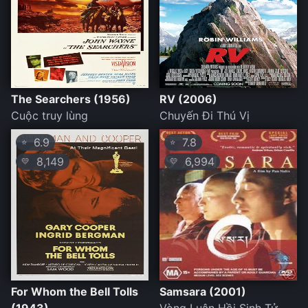
The Searchers (1956)
RV (2006)
Cuộc truy lùng
Chuyến Đi Thú Vị
6.9
7.8
⭐
⭐
8,149
6,994
💛
💛
For Whom the Bell Tolls
Samsara (2001)