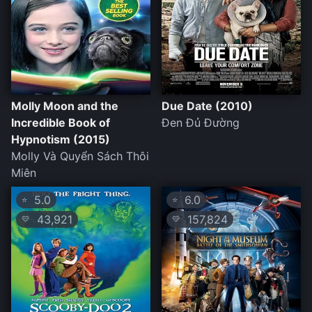
Molly Moon and the
Due Date (2010)
Incredible Book of
Đen Đủ Đường
Hypnotism (2015)
Molly Và Quyển Sách Thôi
Miên
5.0
6.0
⭐
⭐
43,921
157,824
💛
💛