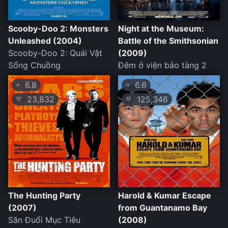
Scooby-Doo 2: Monsters
Night at the Museum:
Unleashed (2004)
Battle of the Smithsonian
Scooby-Doo 2: Quái Vật
(2009)
Sổng Chuồng
Đêm ở viện bảo tàng 2
6.8
6.6
⭐
⭐
23,832
125,346
💛
💛
The Hunting Party
Harold & Kumar Escape
(2007)
from Guantanamo Bay
Săn Đuổi Mục Tiêu
(2008)