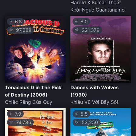
Harold & Kumar Thoát
Khỏi Ngục Guantanamo
6.8
8.0
⭐
⭐
97,388
221,379
💛
💛
Tenacious D in The Pick
Dances with Wolves
of Destiny (2006)
(1990)
Chiếc Răng Của Quỷ
Khiêu Vũ Với Bầy Sói
7.9
5.5
⭐
⭐
74,786
53,250
💛
💛