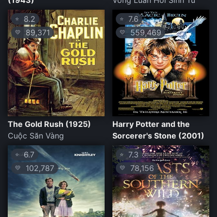
(1943)
Vòng Luân Hồi Sinh Tử
8.2
7.6
⭐
⭐
89,371
559,469
💛
💛
The Gold Rush (1925)
Harry Potter and the
Cuộc Săn Vàng
Sorcerer's Stone (2001)
6.7
7.3
⭐
⭐
102,787
78,156
💛
💛