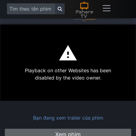
This
is
a
modal
Play
window.
Playback on other Websites has been
Vide
disabled by the video owner.
Bạn đang xem trailer của phim
Xem phim