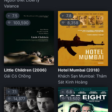
Người Giết Liberty
Valance
7.5
7.8
⭐
⭐
100,590
8,358
💛
💛
Little Children (2006)
Hotel Mumbai (2018)
Gái Có Chồng
Khách Sạn Mumbai: Thảm
Sát Kinh Hoàng
7.1
6.8
⭐
⭐
14,377
13,502
💛
💛