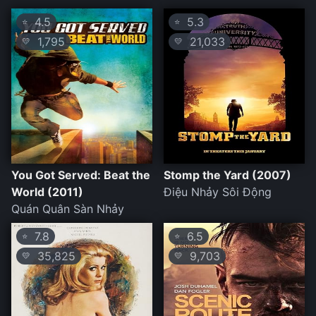
4.5
5.3
⭐
⭐
1,795
21,033
💛
💛
You Got Served: Beat the
Stomp the Yard (2007)
World (2011)
Điệu Nhảy Sôi Động
Quán Quân Sàn Nhảy
7.8
6.5
⭐
⭐
35,825
9,703
💛
💛