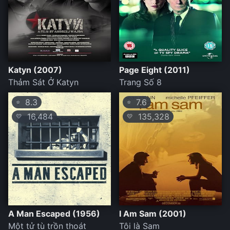
Katyn (2007)
Page Eight (2011)
Thảm Sát Ở Katyn
Trang Số 8
8.3
7.6
⭐
⭐
16,484
135,328
💛
💛
A Man Escaped (1956)
I Am Sam (2001)
Một tử tù trồn thoát
Tôi là Sam