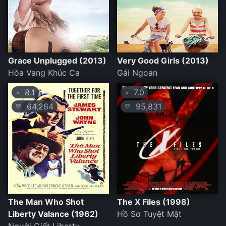
Grace Unplugged (2013)
Very Good Girls (2013)
Hòa Vang Khúc Ca
Gái Ngoan
8.1
7.0
⭐
⭐
64,264
95,831
💛
💛
The Man Who Shot
The X Files (1998)
Liberty Valance (1962)
Hồ Sơ Tuyệt Mật