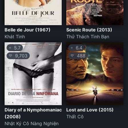
Belle de Jour (1967)
Scenic Route (2013)
Khát Tình
Thử Thách Tình Bạn
5.7
6.4
⭐
⭐
9,703
488
💛
💛
Diary of a Nymphomaniac
Lost and Love (2015)
(2008)
Thất Cô
Nhật Ký Cô Nàng Nghiện