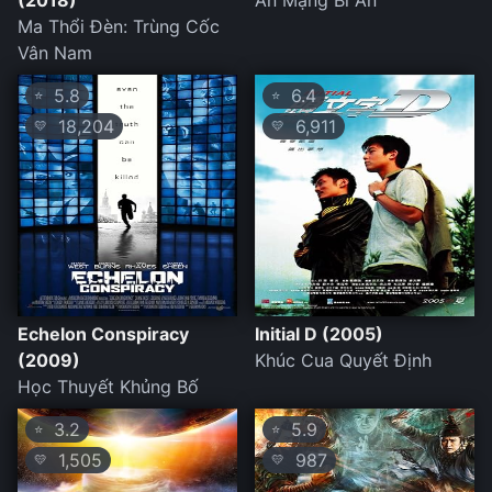
(2018)
Án Mạng Bí Ẩn
Ma Thổi Đèn: Trùng Cốc
Vân Nam
5.8
6.4
⭐
⭐
18,204
6,911
💛
💛
Echelon Conspiracy
Initial D (2005)
(2009)
Khúc Cua Quyết Định
Học Thuyết Khủng Bố
3.2
5.9
⭐
⭐
1,505
987
💛
💛