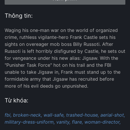
Thông tin:
Waging his one-man war on the world of organized
crime, ruthless vigilante-hero Frank Castle sets his
sights on overeager mob boss Billy Russoti. After
Russoti is left horribly disfigured by Castle, he sets out
for vengeance under his new alias: Jigsaw. With the
"Punisher Task Force" hot on his trail and the FBI
unable to take Jigsaw in, Frank must stand up to the
formidable army that Jigsaw has recruited before
more of his evil deeds go unpunished.
Từ khóa:
fbi,
broken-neck,
wall-safe,
trashed-house,
aerial-shot,
military-dress-uniform,
vanity,
flare,
woman-director,