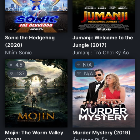
Sonic the Hedgehog
Jumanji: Welcome to the
(2020)
Jungle (2017)
Nhím Sonic
Jumanji: Trò Chơi Kỳ Ảo
4.5
N/A
⭐
⭐
137
N/A
💛
💛
Mojin: The Worm Valley
Murder Mystery (2019)