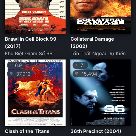
Brawl in Cell Block 99
Collateral Damage
(2017)
(2002)
Khu Biệt Giam Số 99
Tổn Thất Ngoài Dự Kiến
6.9
7.1
⭐
⭐
37,912
15,494
💛
💛
Clash of the Titans
36th Precinct (2004)