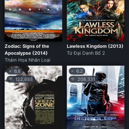
Zodiac: Signs of the
Lawless Kingdom (2013)
Apocalypse (2014)
Tứ Đại Danh Bổ 2
Thảm Họa Nhân Loại
6.8
6.2
⭐
⭐
122,888
208,331
💛
💛