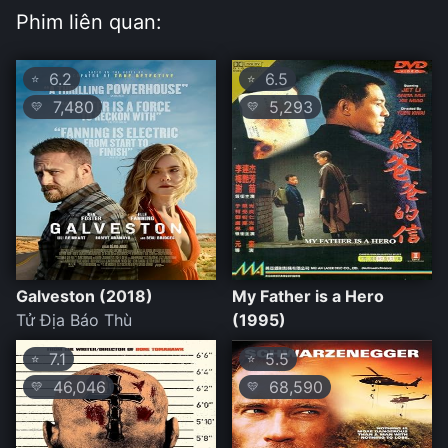
Phim liên quan:
6.2
6.5
⭐
⭐
7,480
5,293
💛
💛
Galveston (2018)
My Father is a Hero
Tử Địa Báo Thù
(1995)
7.1
5.5
⭐
⭐
46,046
68,590
💛
💛