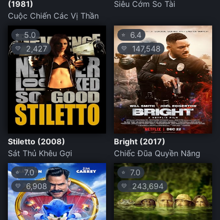
(1981)
Siêu Cớm So Tài
Cuộc Chiến Các Vị Thần
5.0
6.4
⭐
⭐
2,427
147,548
💛
💛
Stiletto (2008)
Bright (2017)
Sát Thủ Khêu Gợi
Chiếc Đũa Quyền Năng
7.0
7.0
⭐
⭐
6,908
243,694
💛
💛