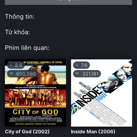
Thông tin:
Từ khóa:
Phim liên quan:
8.6
7.6
⭐
⭐
650,560
321,181
💛
💛
City of God (2002)
Inside Man (2006)