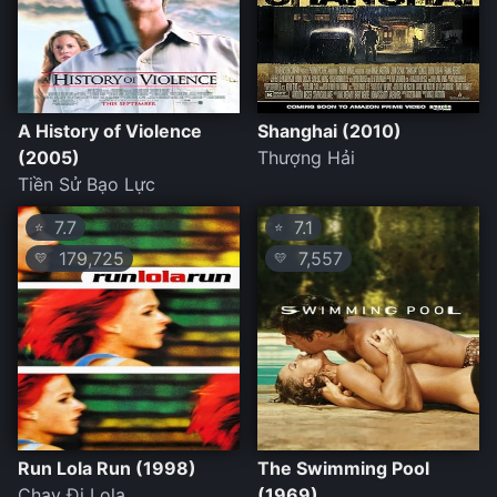
A History of Violence
Shanghai (2010)
(2005)
Thượng Hải
Tiền Sử Bạo Lực
7.7
7.1
⭐
⭐
179,725
7,557
💛
💛
Run Lola Run (1998)
The Swimming Pool
Chạy Đi Lola
(1969)