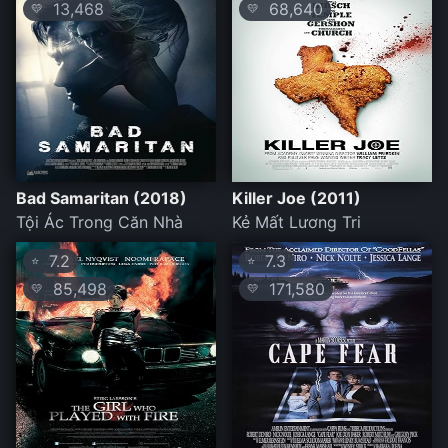
13,468
68,640
💛
💛
Bad Samaritan (2018)
Killer Joe (2011)
Tội Ác Trong Căn Nhà
Kẻ Mất Lương Tri
7.2
7.3
⭐
⭐
85,498
171,580
💛
💛