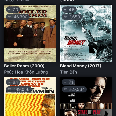
7.0
4.5
⭐
⭐
46,390
1,650
💛
💛
Boiler Room (2000)
Blood Money (2017)
Phúc Họa Khôn Lường
Tiền Bẩn
8.1
7.1
⭐
⭐
149,056
127,564
💛
💛