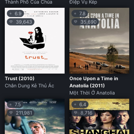
Thành Phố Của Chúa
Điệp Vụ Kép
6.9
7.8
⭐
⭐
39,643
35,690
💛
💛
Trust (2010)
Once Upon a Time in
Chân Dung Kẻ Thủ Ác
Anatolia (2011)
Một Thời Ở Anatolia
7.5
6.4
⭐
⭐
211,981
8,716
💛
💛