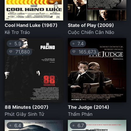
Cool Hand Luke (1967)
State of Play (2009)
Kẻ Trơ Tráo
Cuộc Chiến Cân Não
5.9
7.4
⭐
⭐
71,680
165,673
💛
💛
88 Minutes (2007)
The Judge (2014)
Phút Giây Sinh Tử
Thẩm Phán
6.4
6.7
⭐
⭐