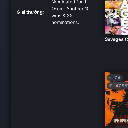
Nominated for 1
Oscar. Another 10
Giải thưởng:
wins & 35
nominations.
Savages (
7.4
⭐
47,55
💛