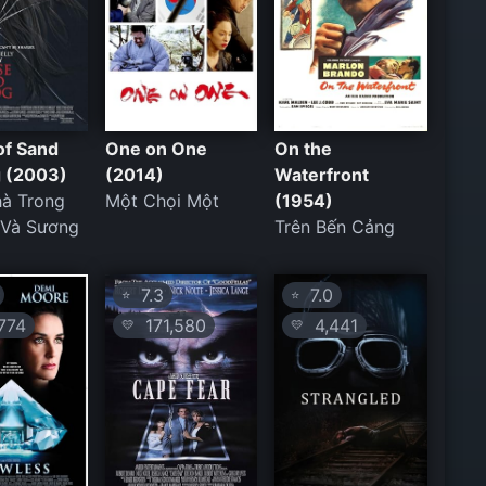
of Sand
One on One
On the
g (2003)
(2014)
Waterfront
hà Trong
Một Chọi Một
(1954)
 Và Sương
Trên Bến Cảng
7.3
7.0
⭐
⭐
774
171,580
4,441
💛
💛