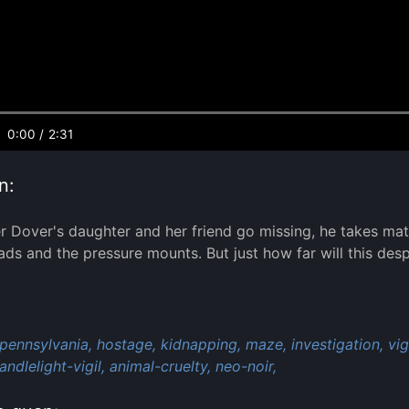
0:00
/
2:31
n:
r Dover's daughter and her friend go missing, he takes mat
eads and the pressure mounts. But just how far will this desp
:
pennsylvania,
hostage,
kidnapping,
maze,
investigation,
vig
andlelight-vigil,
animal-cruelty,
neo-noir,