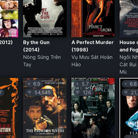
2012)
By the Gun
A Perfect Murder
House 
(2014)
(1998)
and Fo
Nòng Súng Trên
Vụ Mưu Sát Hoàn
Ngôi N
Tay
Hảo
Cát Bụi
Mù
6.9
5.7
6.8
⭐
⭐
⭐
7
54,545
126
21,
💛
💛
💛