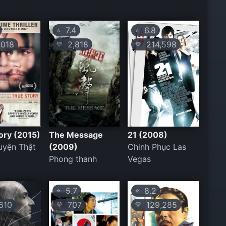
7.4
6.8
⭐
⭐
018
2,818
214,598
💛
💛
ory (2015)
The Message
21 (2008)
uyện Thật
(2009)
Chinh Phục Las
Phong thanh
Vegas
5.7
8.2
⭐
⭐
610
707
129,285
💛
💛