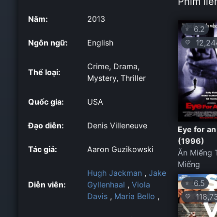
Phim liê
Năm:
2013
6.2
⭐
12,24
Ngôn ngữ:
English
💛
Crime, Drama,
Thể loại:
Mystery, Thriller
Quốc gia:
USA
Đạo diễn:
Denis Villeneuve
Eye for an
(1996)
Tác giả:
Aaron Guzikowski
Ăn Miếng 
Miếng
Hugh Jackman
,
Jake
6.5
⭐
Diễn viên:
Gyllenhaal
,
Viola
Davis
,
Maria Bello
,
118,7
💛