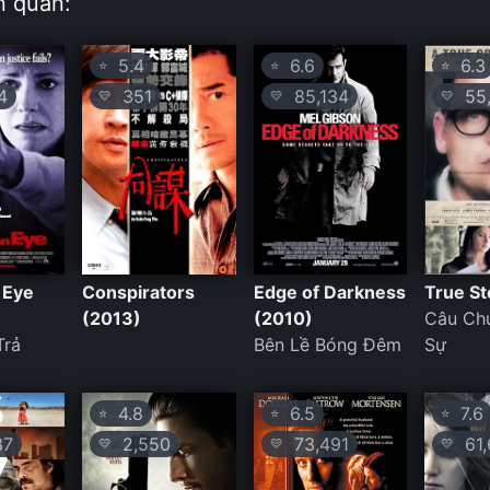
n quan:
5.4
6.6
6.3
⭐
⭐
⭐
4
351
85,134
55,
💛
💛
💛
 Eye
Conspirators
Edge of Darkness
True St
(2013)
(2010)
Câu Ch
Trả
Bên Lề Bóng Đêm
Sự
4.8
6.5
7.6
⭐
⭐
⭐
37
2,550
73,491
61,
💛
💛
💛