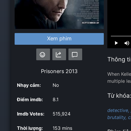
Xem phim
Loaded
:
0.00%
Thông ti
Prisoners
2013
When Kelle
multiple l
Nhạy cảm:
No
Từ khóa
Điểm imdb:
8.1
detective,
Imdb Votes:
515,924
brutality,
c
Thời lượng:
153 mins