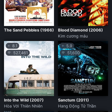
The Sand Pebbles (1966)
Blood Diamond (2006)
Kim cương máu
8.1
5.9
⭐
⭐
527,461
51,600
💛
💛
Into the Wild (2007)
Sanctum (2011)
Hòa Với Thiên Nhiên
Hang Động Tử Thần