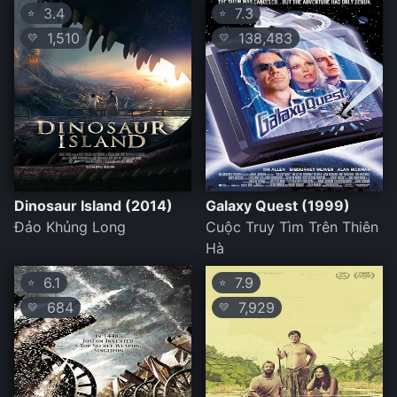
3.4
7.3
⭐
⭐
1,510
138,483
💛
💛
Dinosaur Island (2014)
Galaxy Quest (1999)
Đảo Khủng Long
Cuộc Truy Tìm Trên Thiên
Hà
6.1
7.9
⭐
⭐
684
7,929
💛
💛