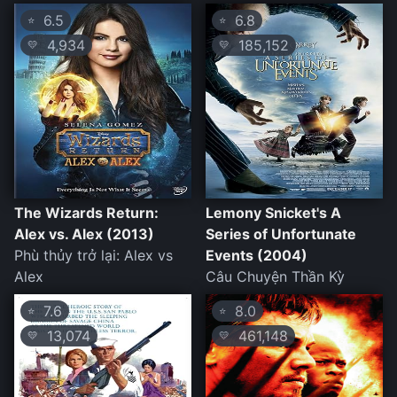
6.5
6.8
⭐
⭐
4,934
185,152
💛
💛
The Wizards Return:
Lemony Snicket's A
Alex vs. Alex (2013)
Series of Unfortunate
Phù thủy trở lại: Alex vs
Events (2004)
Alex
Câu Chuyện Thần Kỳ
7.6
8.0
⭐
⭐
13,074
461,148
💛
💛