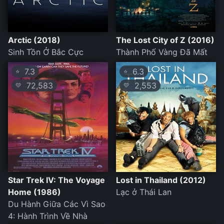
Arctic (2018)
The Lost City of Z (2016)
Sinh Tồn Ở Bắc Cực
Thành Phố Vàng Đã Mất
7.3
6.3
⭐
⭐
72,583
2,553
💛
💛
Star Trek IV: The Voyage
Lost in Thailand (2012)
Home (1986)
Lạc ở Thái Lan
Du Hành Giữa Các Vì Sao
4: Hành Trình Về Nhà