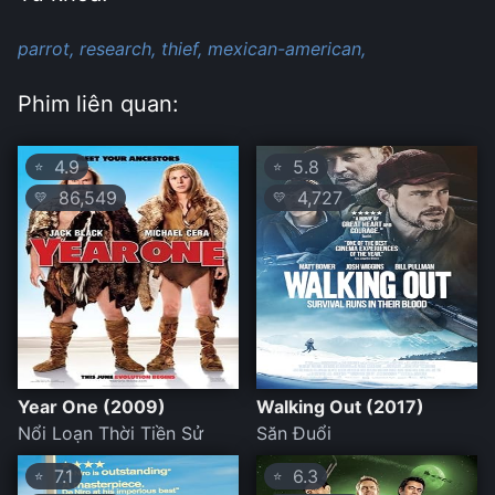
parrot,
research,
thief,
mexican-american,
Phim liên quan:
4.9
5.8
⭐
⭐
86,549
4,727
💛
💛
Year One (2009)
Walking Out (2017)
Nổi Loạn Thời Tiền Sử
Săn Đuổi
7.1
6.3
⭐
⭐