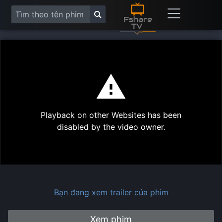
This
is
a
modal
Play
window.
Playback on other Websites has been
Vide
disabled by the video owner.
Bạn đang xem trailer của phim
Xem phim