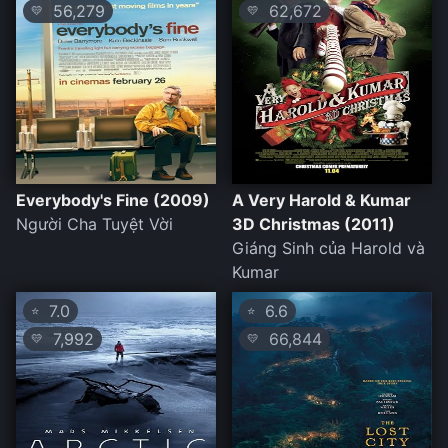
56,279
62,672
💛
💛
Everybody's Fine (2009)
A Very Harold & Kumar
Người Cha Tuyệt Vời
3D Christmas (2011)
Giáng Sinh của Harold và
Kumar
7.0
6.6
⭐
⭐
7,992
66,844
💛
💛