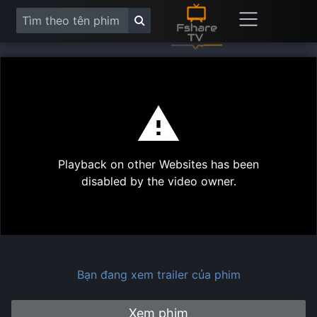
This
is
a
modal
Play
window.
Playback on other Websites has been
Vide
disabled by the video owner.
Bạn đang xem trailer của phim
Xem phim