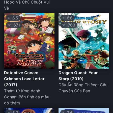
Hood Và Chú Chuột Vui
Vẻ
6.5
6.6
⭐
⭐
671
763
💛
💛
Detective Conan:
Dragon Quest: Your
Crimson Love Letter
Story (2019)
(2017)
Dấu Ấn Rồng Thiêng: Câu
Thám tử lừng danh
Chuyện Của Bạn
Conan: Bản tình ca màu
đỏ thẫm
5.7
7.4
⭐
⭐