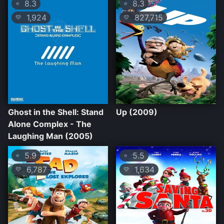
8.3
8.3
⭐
⭐
1,924
827,715
💛
💛
Ghost in the Shell: Stand
Up (2009)
Alone Complex - The
Laughing Man (2005)
5.9
5.5
⭐
⭐
6,787
1,634
💛
💛