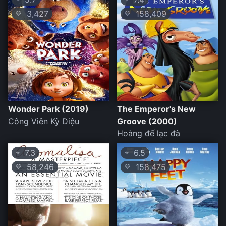
3,427
158,409
💛
💛
Wonder Park (2019)
The Emperor's New
Công Viên Kỳ Diệu
Groove (2000)
Hoàng đế lạc đà
7.3
6.5
⭐
⭐
58,246
158,475
💛
💛