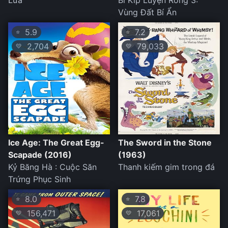
Lửa
Bí Kíp Luyện Rồng 3:
Vùng Đất Bí Ẩn
5.9
7.2
⭐
⭐
2,704
79,033
💛
💛
Ice Age: The Great Egg-
The Sword in the Stone
Scapade (2016)
(1963)
Kỷ Băng Hà : Cuộc Săn
Thanh kiếm gim trong đá
Trứng Phục Sinh
8.0
7.8
⭐
⭐
156,471
17,061
💛
💛