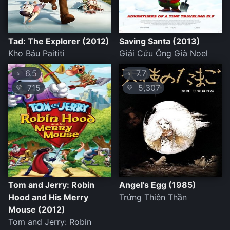
Tad: The Explorer (2012)
Saving Santa (2013)
Kho Báu Paititi
Giải Cứu Ông Già Noel
6.5
7.7
⭐
⭐
715
5,307
💛
💛
Tom and Jerry: Robin
Angel's Egg (1985)
Hood and His Merry
Trứng Thiên Thần
Mouse (2012)
Tom and Jerry: Robin