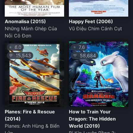
Anomalisa (2015)
Happy Feet (2006)
Những Mảnh Ghép Của
Vũ Điệu Chim Cánh Cụt
Nỗi Cô Đơn
6.0
7.6
⭐
⭐
15,543
58,684
💛
💛
Planes: Fire & Rescue
How to Train Your
(2014)
Dragon: The Hidden
Planes: Anh Hùng & Biển
World (2019)