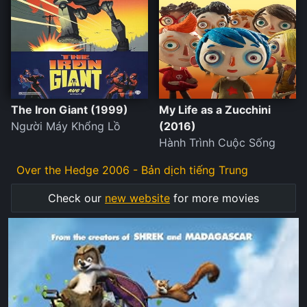
The Iron Giant (1999)
My Life as a Zucchini
Người Máy Khổng Lồ
(2016)
Hành Trình Cuộc Sống
Over the Hedge 2006 - Bản dịch tiếng Trung
Check our
new website
for more movies