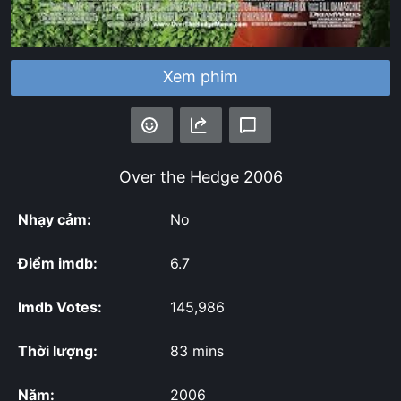
Xem phim
Over the Hedge
2006
Nhạy cảm:
No
Điểm imdb:
6.7
Imdb Votes:
145,986
Thời lượng:
83 mins
Năm:
2006