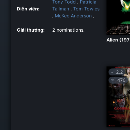
Tony Todd
,
Patricia
Diễn viên:
Tallman
,
Tom Towles
,
McKee Anderson
,
Giải thưởng:
2 nominations.
Alien (19
2.2
⭐
470
💛