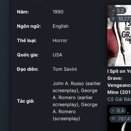
5.2
⭐
Năm:
1990
10,27
💛
Ngôn ngữ:
English
Thể loại:
Horror
Quốc gia:
USA
Đạo diễn:
Tom Savini
I Spit on Y
Grave:
John A. Russo (earlier
Vengeance
screenplay), George
Mine (201
A. Romero (earlier
Cô Gái Bá
Tác giả:
screenplay), George
8.4
⭐
A. Romero
(screenplay)
767,4
💛