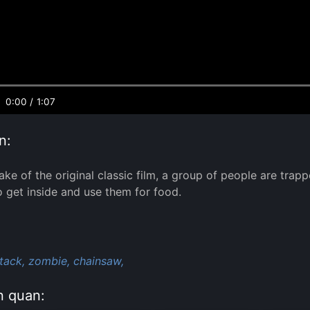
0:00
/
1:07
n:
make of the original classic film, a group of people are tra
o get inside and use them for food.
:
tack,
zombie,
chainsaw,
n quan: