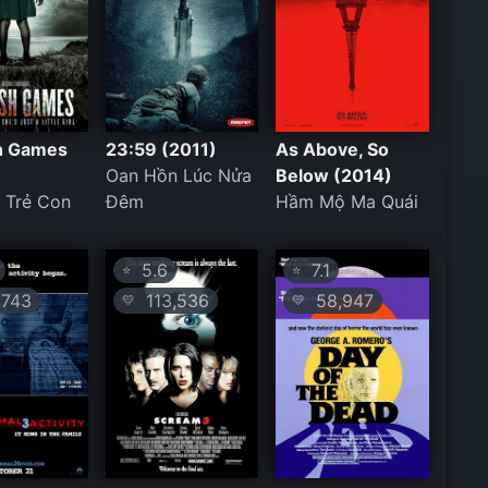
sh Games
23:59 (2011)
As Above, So
Oan Hồn Lúc Nửa
Below (2014)
 Trẻ Con
Đêm
Hầm Mộ Ma Quái
5.6
7.1
⭐
⭐
743
113,536
58,947
💛
💛