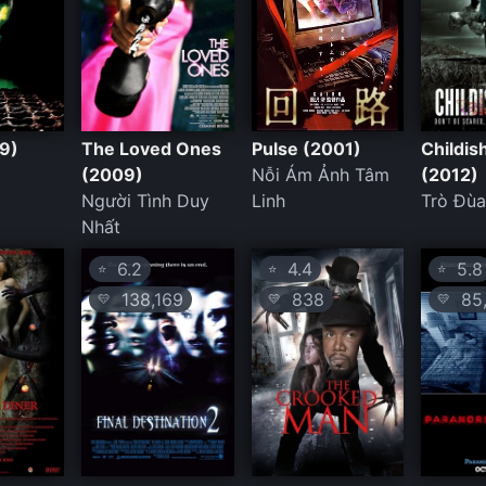
79)
The Loved Ones
Pulse (2001)
Childi
(2009)
Nỗi Ám Ảnh Tâm
(2012)
Người Tình Duy
Linh
Trò Đùa
Nhất
6.2
4.4
5.8
⭐
⭐
⭐
138,169
838
85,
💛
💛
💛