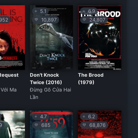
5.1
6.9
⭐
⭐
952
10,897
24,807
💛
💛
 Request
Don't Knock
The Brood
Twice (2016)
(1979)
 Với Ma
Đừng Gõ Cửa Hai
Lần
4.7
6.2
⭐
⭐
9
685
68,876
💛
💛