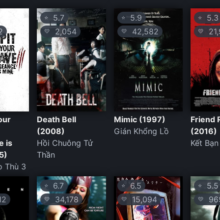
5.7
5.9
5.3
⭐
⭐
⭐
2
2,054
42,582
21,
💛
💛
💛
our
Death Bell
Mimic (1997)
Friend
(2008)
Gián Khổng Lồ
(2016)
 is
Hồi Chuông Tử
Kết Bạn
5)
Thần
o Thù 3
6.7
6.5
5.5
⭐
⭐
⭐
12
34,178
15,094
96
💛
💛
💛