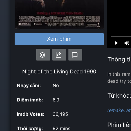
Xem phim
Loaded
:
0.00%
Thông ti
Night of the Living Dead
1990
In this re
dead try t
Nhạy cảm:
No
Từ khóa
Điểm imdb:
6.9
remake,
at
Imdb Votes:
36,495
Phim liê
Thời lượng:
92 mins