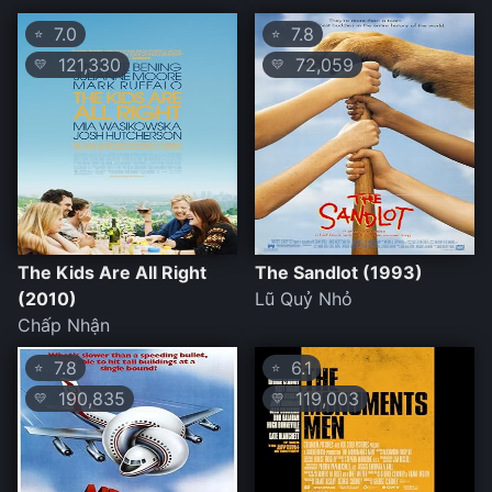
7.0
7.8
⭐
⭐
121,330
72,059
💛
💛
The Kids Are All Right
The Sandlot (1993)
(2010)
Lũ Quỷ Nhỏ
Chấp Nhận
7.8
6.1
⭐
⭐
190,835
119,003
💛
💛