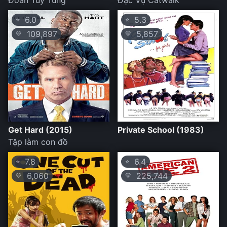
Đoàn Tùy Tùng
Đặc Vụ Catwalk
6.0
5.3
⭐
⭐
109,897
5,857
💛
💛
Get Hard (2015)
Private School (1983)
Tập làm con đồ
7.8
6.4
⭐
⭐
6,060
225,744
💛
💛