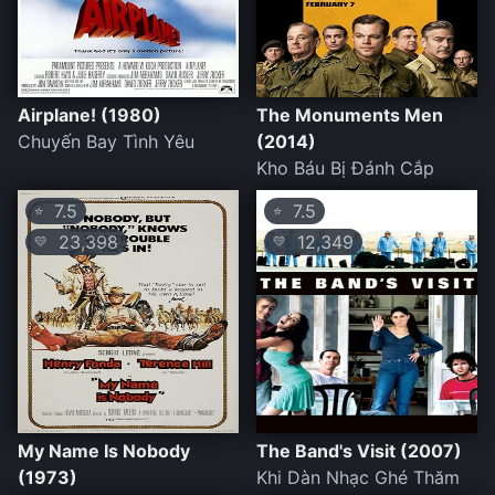
Airplane! (1980)
The Monuments Men
Chuyến Bay Tình Yêu
(2014)
Kho Báu Bị Đánh Cắp
7.5
7.5
⭐
⭐
23,398
12,349
💛
💛
My Name Is Nobody
The Band's Visit (2007)
(1973)
Khi Dàn Nhạc Ghé Thăm