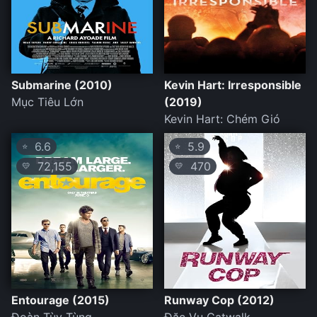
Submarine (2010)
Kevin Hart: Irresponsible
Mục Tiêu Lớn
(2019)
Kevin Hart: Chém Gió
6.6
5.9
⭐
⭐
72,155
470
💛
💛
Entourage (2015)
Runway Cop (2012)