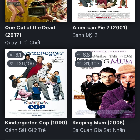
One Cut of the Dead
American Pie 2 (2001)
(2017)
Bánh Mỹ 2
Quay Trối Chết
6.1
6.8
⭐
⭐
126,100
31,303
💛
💛
Kindergarten Cop (1990)
Keeping Mum (2005)
Cảnh Sát Giữ Trẻ
Bà Quản Gia Sát Nhân