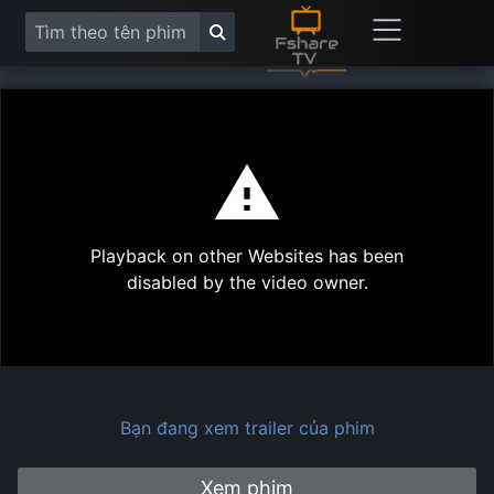
This
is
a
modal
Play
window.
Playback on other Websites has been
Vide
disabled by the video owner.
Bạn đang xem trailer của phim
Xem phim