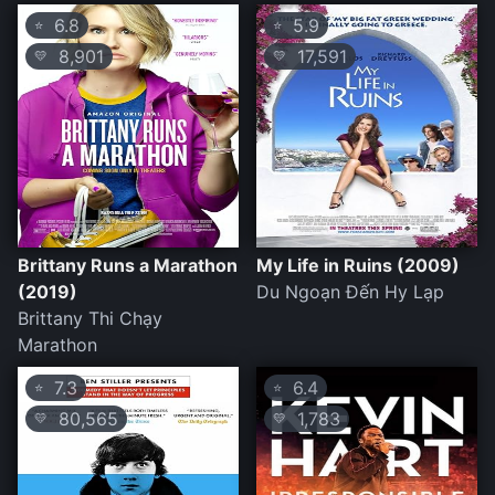
6.8
5.9
⭐
⭐
8,901
17,591
💛
💛
Brittany Runs a Marathon
My Life in Ruins (2009)
(2019)
Du Ngoạn Đến Hy Lạp
Brittany Thi Chạy
Marathon
7.3
6.4
⭐
⭐
80,565
1,783
💛
💛