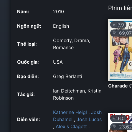
Phim liê
Năm:
2010
7.9
⭐
Ngôn ngữ:
English
69,07
💛
Comedy, Drama,
Thể loại:
Romance
Quốc gia:
USA
Đạo diễn:
Greg Berlanti
Charade (
Ian Deitchman, Kristin
Tác giả:
Robinson
Katherine Heigl
,
Josh
6.0
⭐
Diễn viên:
Duhamel
,
Josh Lucas
,
Alexis Clagett
,
23,62
💛