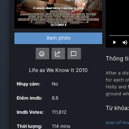
Xem phim
Loaded
:
0.00%
Thông ti
Life as We Know It
2010
After a di
for each o
Nhạy cảm:
No
Holly and 
ground whi
Điểm imdb:
6.6
Từ khóa
Imdb Votes:
111,812
loss-of-lo
Thời lượng:
114 mins