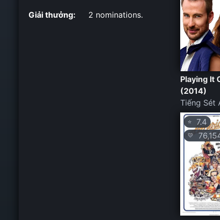
Giải thưởng:
2 nominations.
Playing It 
(2014)
Tiếng Sét 
7.4
⭐
76,15
💛