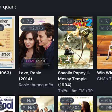
n quan:
7.2
5.9
7.1
⭐
⭐
⭐
0
102,076
204
51,
💛
💛
💛
1963)
Love, Rosie
Shaolin Popey II:
Win Wi
(2014)
Messy Temple
Chiến 
Rosie thương mến
(1994)
Thiếu Lâm Tiếu Tử
N/A
6.2
6.5
⭐
⭐
⭐
2
N/A
91,504
98
💛
💛
💛