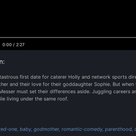
0:00
/
2:27
n:
stastrous first date for caterer Holly and network sports dir
ther and their love for their goddaughter Sophie. But when 
Messer must set their differences aside. Juggling careers a
le living under the same roof.
:
ved-one,
baby,
godmother,
romantic-comedy,
parenthood,