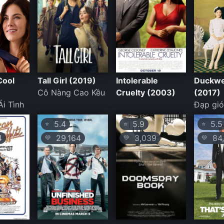
Cool
Tall Girl (2019)
Intolerable
Duckw
Cô Nàng Cao Kều
Cruelty (2003)
(2017)
Ái Tình
Đạp gió
5.4
5.9
5.5
⭐
⭐
⭐
4
29,164
3,039
84,
💛
💛
💛