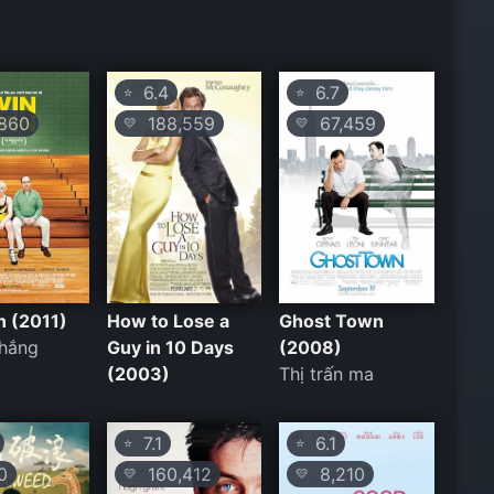
6.4
6.7
⭐
⭐
860
188,559
67,459
💛
💛
n (2011)
How to Lose a
Ghost Town
Thắng
Guy in 10 Days
(2008)
(2003)
Thị trấn ma
7.1
6.1
⭐
⭐
0
160,412
8,210
💛
💛