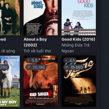
eed
About a Boy
Good Kids (2016)
(2002)
Những Đứa Trẻ
 rẽ sóng
Trở về tuổi thơ
Ngoan
5.6
5.1
⭐
⭐
280
20,180
15,865
💛
💛