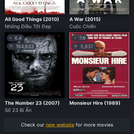
All Good Things (2010)
A War (2015)
Những Điều Tốt Đẹp
Cuộc Chiến
6.4
7.6
⭐
⭐
184,633
5,837
💛
💛
The Number 23 (2007)
Monsieur Hire (1989)
Số 23 Bí Ẩn
Check our
new website
for more movies