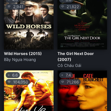
2,941
21,822
💛
💛
Wild Horses (2015)
The Girl Next Door
Bầy Ngựa Hoang
(2007)
Cô Cháu Gái
6.6
7.4
⭐
⭐
104,050
71,266
💛
💛