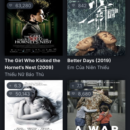
63,280
842
💛
💛
The Girl Who Kicked the
Better Days (2019)
Hornet's Nest (2009)
Em Của Niên Thiếu
Thiếu Nữ Báo Thù
6.3
7.1
⭐
⭐
50,143
8,680
💛
💛