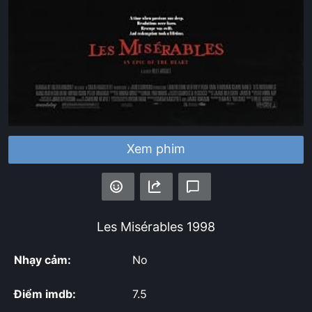
Xem phim
Les Misérables
1998
Nhạy cảm:
No
Điểm imdb:
7.5