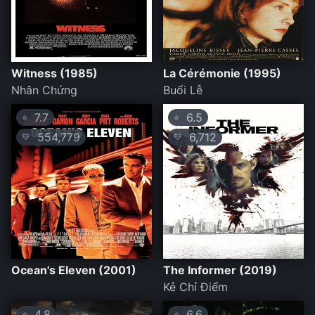
Witness (1985)
La Cérémonie (1995)
Nhân Chứng
Buổi Lễ
7.7
6.5
⭐
⭐
554,779
6,712
💛
💛
Ocean's Eleven (2001)
The Informer (2019)
Kẻ Chỉ Điểm
4.8
6.6
⭐
⭐