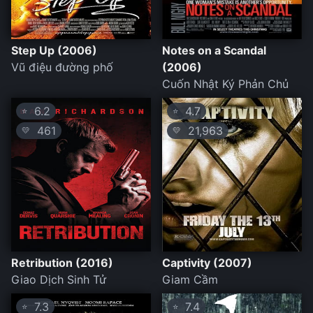
Step Up (2006)
Notes on a Scandal
Vũ điệu đường phố
(2006)
Cuốn Nhật Ký Phản Chủ
6.2
4.7
⭐
⭐
461
21,963
💛
💛
Retribution (2016)
Captivity (2007)
Giao Dịch Sinh Tử
Giam Cầm
7.3
7.4
⭐
⭐