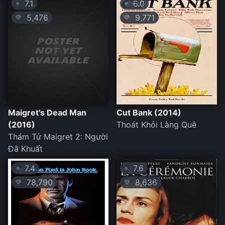
7.1
6.0
⭐
⭐
5,476
9,771
💛
💛
Maigret's Dead Man
Cut Bank (2014)
(2016)
Thoát Khỏi Làng Quê
Thám Tử Maigret 2: Người
Đã Khuất
7.4
7.6
⭐
⭐
78,790
8,636
💛
💛