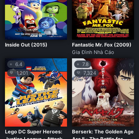
Inside Out (2015)
Fantastic Mr. Fox (2009)
Gia Đình Nhà Cáo
6.4
7.8
⭐
⭐
1,201
7,324
💛
💛
Lego DC Super Heroes:
Berserk: The Golden Age