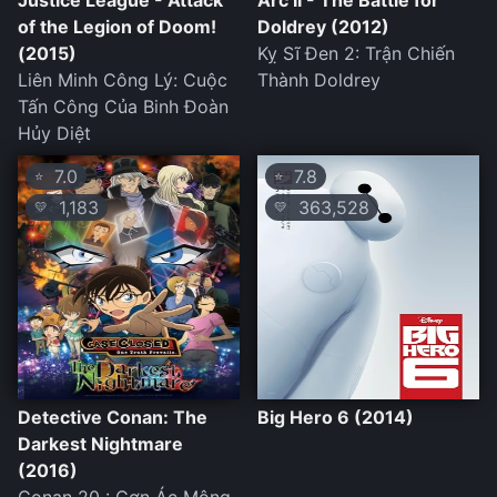
Justice League - Attack
Arc II - The Battle for
of the Legion of Doom!
Doldrey (2012)
(2015)
Kỵ Sĩ Đen 2: Trận Chiến
Liên Minh Công Lý: Cuộc
Thành Doldrey
Tấn Công Của Binh Đoàn
Hủy Diệt
7.0
7.8
⭐
⭐
1,183
363,528
💛
💛
Detective Conan: The
Big Hero 6 (2014)
Darkest Nightmare
(2016)