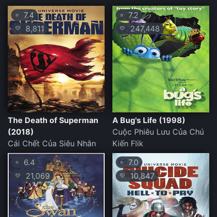
7.4
7.2
⭐
⭐
8,811
247,448
💛
💛
The Death of Superman
A Bug's Life (1998)
(2018)
Cuộc Phiêu Lưu Của Chú
Cái Chết Của Siêu Nhân
Kiến Flik
6.4
7.0
⭐
⭐
21,069
10,847
💛
💛