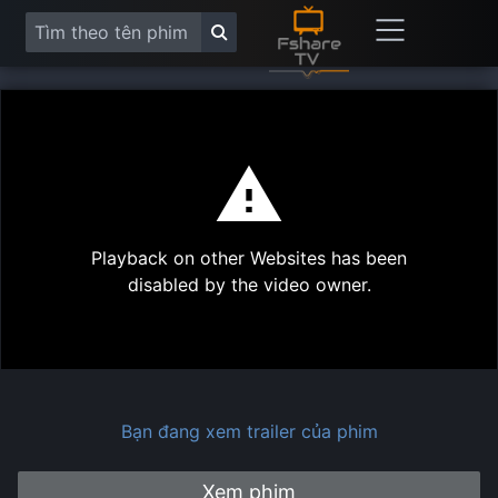
This
is
a
modal
Play
window.
Playback on other Websites has been
Vide
disabled by the video owner.
Bạn đang xem trailer của phim
Xem phim