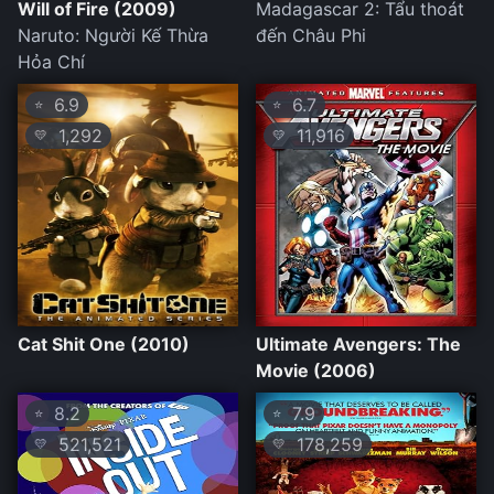
Will of Fire (2009)
Madagascar 2: Tẩu thoát
Naruto: Người Kế Thừa
đến Châu Phi
Hỏa Chí
6.9
6.7
⭐
⭐
1,292
11,916
💛
💛
Cat Shit One (2010)
Ultimate Avengers: The
Movie (2006)
8.2
7.9
⭐
⭐
521,521
178,259
💛
💛