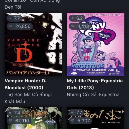
Conan 20 : Cơn Ác Mộng
Đen Tối
7.7
6.2
⭐
⭐
26,856
4,413
💛
💛
Vampire Hunter D:
My Little Pony: Equestria
Bloodlust (2000)
Girls (2013)
Thợ Săn Ma Cà Rồng:
Những Cô Gái Equestria
Khát Máu
7.4
7.7
⭐
⭐
67,910
5,307
💛
💛