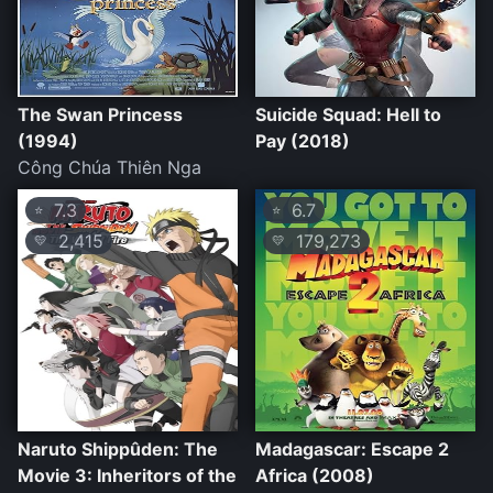
The Swan Princess
Suicide Squad: Hell to
(1994)
Pay (2018)
Công Chúa Thiên Nga
7.3
6.7
⭐
⭐
2,415
179,273
💛
💛
Naruto Shippûden: The
Madagascar: Escape 2
Movie 3: Inheritors of the
Africa (2008)