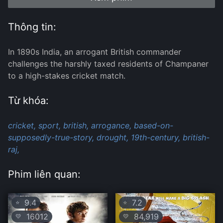
Thông tin:
In 1890s India, an arrogant British commander
challenges the harshly taxed residents of Champaner
to a high-stakes cricket match.
Từ khóa:
cricket,
sport,
british,
arrogance,
based-on-
supposedly-true-story,
drought,
19th-century,
british-
raj,
Phim liên quan:
9.4
7.2
⭐
⭐
16012
84,919
💛
💛