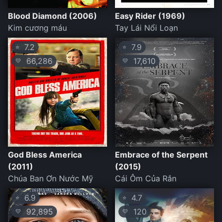
Blood Diamond (2006)
Easy Rider (1969)
Kim cương máu
Tay Lái Nổi Loạn
7.2
7.9
⭐
⭐
66,286
17,610
💛
💛
God Bless America
Embrace of the Serpent
(2011)
(2015)
Chúa Ban Ơn Nước Mỹ
Cái Ôm Của Rắn
6.9
4.7
⭐
⭐
92,895
120
💛
💛