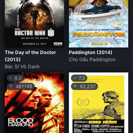
The Day of the Doctor
Paddington (2014)
(2013)
Chú Gấu Paddington
Bác Sĩ Vô Danh
8.0
7.3
⭐
⭐
461,148
92,237
💛
💛