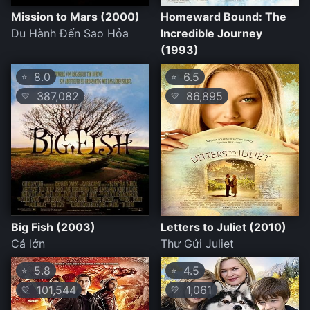
Mission to Mars (2000)
Homeward Bound: The
Du Hành Đến Sao Hỏa
Incredible Journey
(1993)
8.0
6.5
⭐
⭐
387,082
86,895
💛
💛
Big Fish (2003)
Letters to Juliet (2010)
Cá lớn
Thư Gửi Juliet
5.8
4.5
⭐
⭐
101,544
1,061
💛
💛