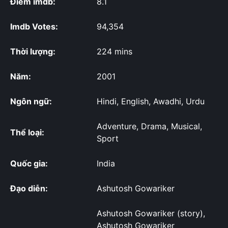
Điểm imdb:
8.1
Imdb Votes:
94,354
Thời lượng:
224 mins
Năm:
2001
Ngôn ngữ:
Hindi, English, Awadhi, Urdu
Adventure, Drama, Musical,
Thể loại:
Sport
Quốc gia:
India
Đạo diễn:
Ashutosh Gowariker
Ashutosh Gowariker (story),
Ashutosh Gowariker