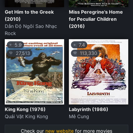
Get Him to the Greek
Miss Peregrine's Home
(2010)
for Peculiar Children
Dẫn Độ Ngôi Sao Nhạc
(2016)
Rock
5.9
7.4
⭐
⭐
27,513
113,330
💛
💛
King Kong (1976)
Labyrinth (1986)
Quái Vật King Kong
Mê Cung
Check our
new website
for more movies