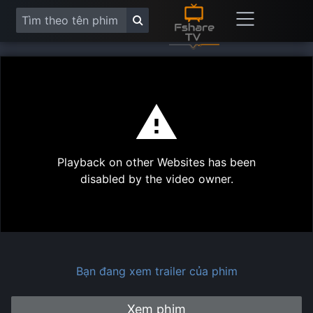
This
is
a
modal
Play
window.
Playback on other Websites has been
Vide
disabled by the video owner.
Bạn đang xem trailer của phim
Xem phim