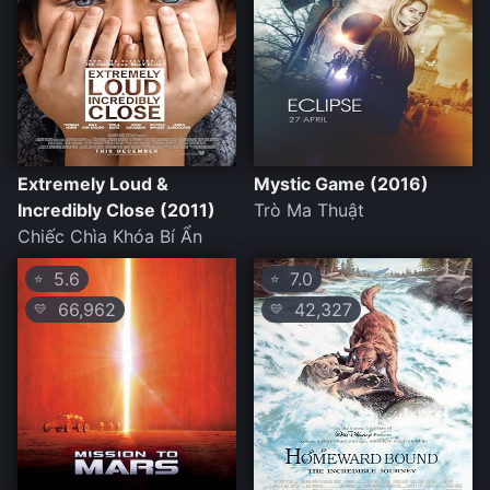
Extremely Loud &
Mystic Game (2016)
Incredibly Close (2011)
Trò Ma Thuật
Chiếc Chìa Khóa Bí Ẩn
5.6
7.0
⭐
⭐
66,962
42,327
💛
💛