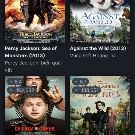
Percy Jackson: Sea of
Against the Wild (2013)
Monsters (2013)
Vùng Đất Hoang Dã
Percy Jackson: biển quái
vật
6.4
6.7
⭐
⭐
162,632
138,051
💛
💛