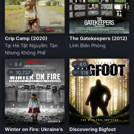
Crip Camp (2020)
The Gatekeepers (2012)
Tại Hè Tật Nguyền: Tàn
Lính Biên Phòng
Nhưng Không Phế
8.4
4.0
⭐
⭐
10,737
518
💛
💛
Winter on Fire: Ukraine's
Discovering Bigfoot