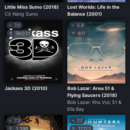
Little Miss Sumo (2018)
Lost Worlds: Life in the
Cô Nàng Sumo
Balance (2001)
7.0
5.9
⭐
⭐
56,931
617
💛
💛
Jackass 3D (2010)
Bob Lazar: Area 51 &
Flying Saucers (2018)
Bob Lazar: Khu Vực 51 &
Đĩa Bay
7.3
7.7
⭐
⭐
3,398
17,123
💛
💛