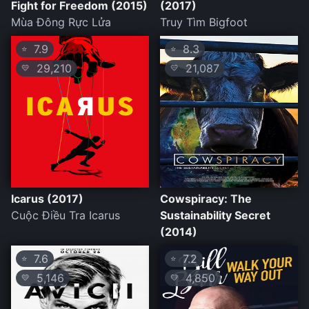
Fight for Freedom (2015)
(2017)
Mùa Đông Rực Lửa
Truy Tìm Bigfoot
7.9
8.3
⭐
⭐
29,210
21,087
💛
💛
Icarus (2017)
Cowspiracy: The
Cuộc Điều Tra Icarus
Sustainability Secret
(2014)
7.6
7.2
⭐
⭐
5,146
4,850
💛
💛