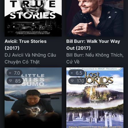
Avicii: True Stories
Bill Burr: Walk Your Way
(2017)
Out (2017)
DJ Avicii Và Những Câu
Bill Burr: Nếu Không Thích,
Chuyện Có Thật
Cứ Về
7.0
6.5
⭐
⭐
85
170
💛
💛