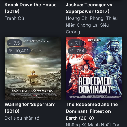
Knock Down the House
Joshua: Teenager vs.
(2019)
Superpower (2017)
Tranh Cử
Hoàng Chi Phong: Thiếu
Niên Chống Lại Siêu
Cường
7.5
7.1
⭐
⭐
10,401
764
💛
💛
Waiting for 'Superman'
The Redeemed and the
(2010)
Dominant: Fittest on
Đợi siêu nhân tới
Earth (2018)
Những Kẻ Mạnh Nhất Trái