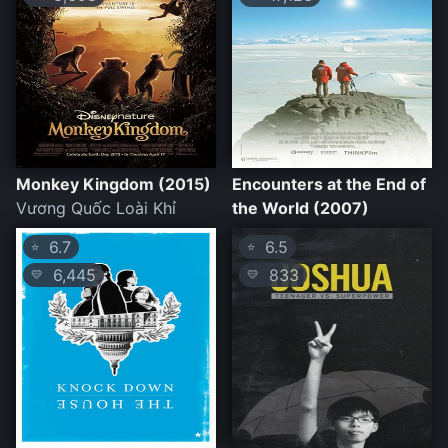
Monkey Kingdom (2015)
Encounters at the End of
Vương Quốc Loài Khỉ
the World (2007)
6.7
6.5
⭐
⭐
6,445
833
💛
💛