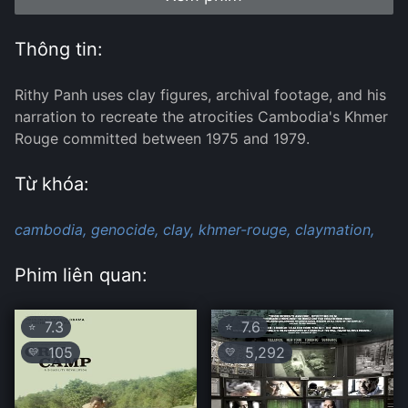
Thông tin:
Rithy Panh uses clay figures, archival footage, and his
narration to recreate the atrocities Cambodia's Khmer
Rouge committed between 1975 and 1979.
Từ khóa:
cambodia,
genocide,
clay,
khmer-rouge,
claymation,
Phim liên quan:
7.3
7.6
⭐
⭐
105
5,292
💛
💛