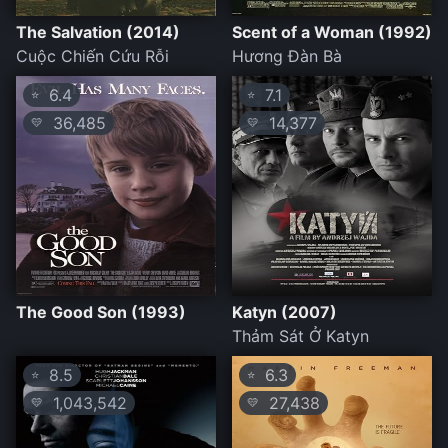
The Salvation (2014)
Scent of a Woman (1992)
Cuộc Chiến Cứu Rỗi
Hương Đàn Bà
6.4
7.1
⭐
⭐
36,485
14,377
💛
💛
The Good Son (1993)
Katyn (2007)
Thảm Sát Ở Katyn
8.5
6.3
⭐
⭐
1,043,542
27,438
💛
💛