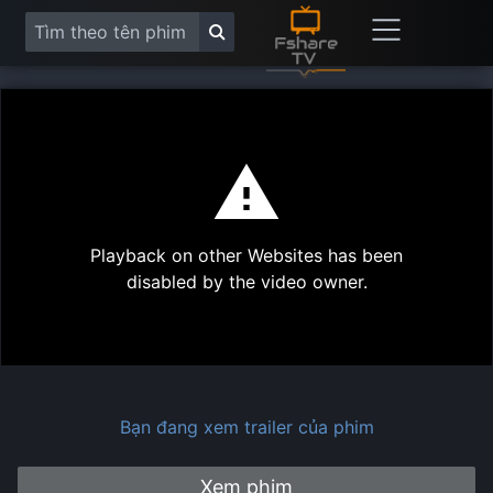
This
is
a
modal
Play
window.
Playback on other Websites has been
Vide
disabled by the video owner.
Bạn đang xem trailer của phim
Xem phim