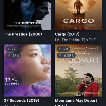
The Prestige (2006)
Cargo (2017)
Lối Thoát Hậu Tận Thế
7.8
6.8
⭐
⭐
134
4,353
💛
💛
37 Seconds (2019)
Mountains May Depart