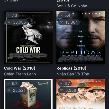
37 Giây
(2015)
Sơn Hà Cố Nhân
7.6
5.4
⭐
⭐
33,085
15,884
💛
💛
Cold War (2018)
Replicas (2018)
Chiến Tranh Lạnh
Nhân Bản Vô Tính
6.7
6.7
⭐
⭐
25,521
5,556
💛
💛