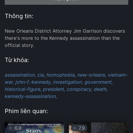
Thông tin:
New Orleans District Attorney Jim Garrison discovers
there's more to the Kennedy assassination than the
official story.
Từ khóa:
assassination,
cia,
homophobia,
new-orleans,
vietnam-
war,
john-f.-kennedy,
investigation,
government,
historical-figure,
president,
conspiracy,
death,
kennedy-assassination,
Phim liên quan:
6.9
7.9
⭐
⭐