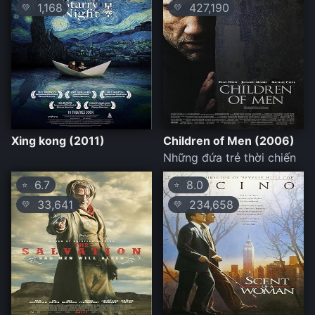
1,168
427,190
💛
💛
Xing kong (2011)
Children of Men (2006)
Những đứa trẻ thời chiến
6.7
8.0
⭐
⭐
33,641
234,658
💛
💛