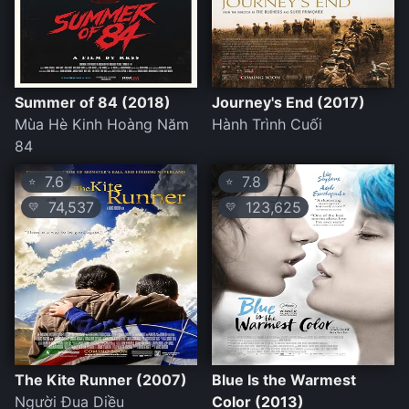
Summer of 84 (2018)
Journey's End (2017)
Mùa Hè Kinh Hoàng Năm
Hành Trình Cuối
84
7.6
7.8
⭐
⭐
74,537
123,625
💛
💛
The Kite Runner (2007)
Blue Is the Warmest
Người Đua Diều
Color (2013)