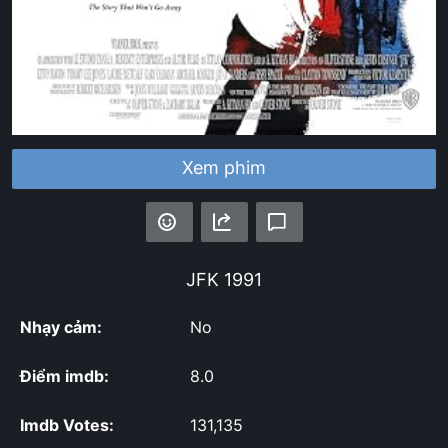
Xem phim
JFK
1991
Nhạy cảm:
No
Điểm imdb:
8.0
Imdb Votes:
131,135