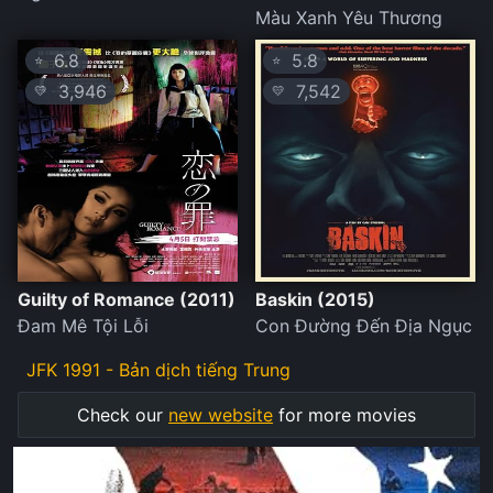
Màu Xanh Yêu Thương
6.8
5.8
⭐
⭐
3,946
7,542
💛
💛
Guilty of Romance (2011)
Baskin (2015)
Đam Mê Tội Lỗi
Con Đường Đến Địa Ngục
JFK 1991 - Bản dịch tiếng Trung
Check our
new website
for more movies