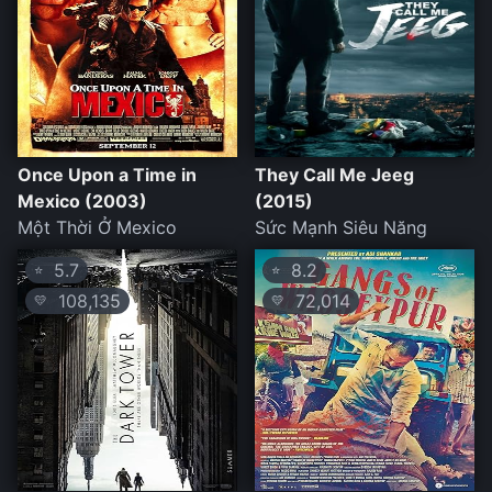
Once Upon a Time in
They Call Me Jeeg
Mexico (2003)
(2015)
Một Thời Ở Mexico
Sức Mạnh Siêu Năng
5.7
8.2
⭐
⭐
108,135
72,014
💛
💛