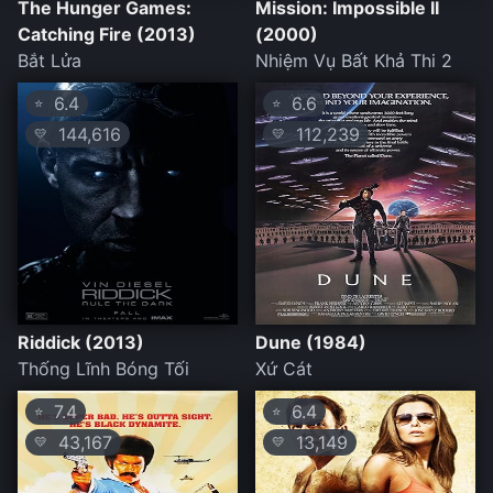
The Hunger Games:
Mission: Impossible II
Catching Fire (2013)
(2000)
Bắt Lửa
Nhiệm Vụ Bất Khả Thi 2
6.4
6.6
⭐
⭐
144,616
112,239
💛
💛
Riddick (2013)
Dune (1984)
Thống Lĩnh Bóng Tối
Xứ Cát
7.4
6.4
⭐
⭐
43,167
13,149
💛
💛