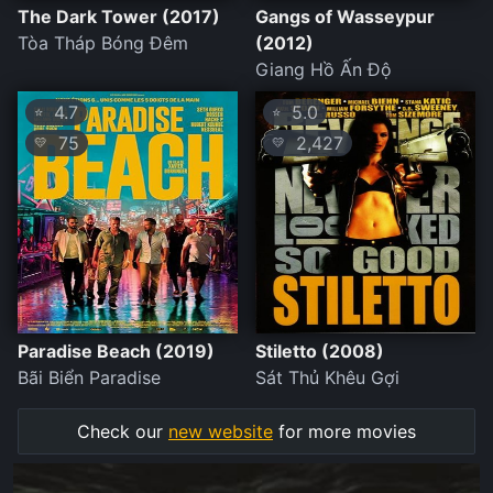
The Dark Tower (2017)
Gangs of Wasseypur
Tòa Tháp Bóng Đêm
(2012)
Giang Hồ Ấn Độ
4.7
5.0
⭐
⭐
75
2,427
💛
💛
Paradise Beach (2019)
Stiletto (2008)
Bãi Biển Paradise
Sát Thủ Khêu Gợi
Check our
new website
for more movies