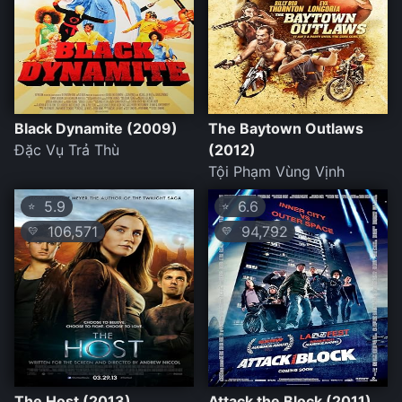
Black Dynamite (2009)
The Baytown Outlaws
Đặc Vụ Trả Thù
(2012)
Tội Phạm Vùng Vịnh
5.9
6.6
⭐
⭐
106,571
94,792
💛
💛
The Host (2013)
Attack the Block (2011)