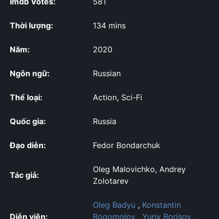
Imdb Votes:
581
Thời lượng:
134 mins
Năm:
2020
Ngôn ngữ:
Russian
Thể loại:
Action, Sci-Fi
Quốc gia:
Russia
Đạo diễn:
Fedor Bondarchuk
Oleg Malovichko, Andrey
Tác giả:
Zolotarev
Oleg Badyu
,
Konstantin
Diễn viên:
Bogomolov
,
Yuriy Borisov
,