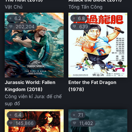
Vật Chủ
Tổng Tấn Công
6.2
6.8
⭐
⭐
202,204
639
💛
💛
Jurassic World: Fallen
Enter the Fat Dragon
Kingdom (2018)
(1978)
Công viên kỉ Jura: đế chế
sụp đổ
6.4
7.1
⭐
⭐
145,866
11,402
💛
💛