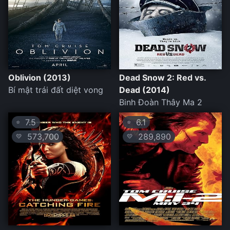
Oblivion (2013)
Dead Snow 2: Red vs.
Bí mật trái đất diệt vong
Dead (2014)
Binh Đoàn Thây Ma 2
7.5
6.1
⭐
⭐
573,700
289,890
💛
💛