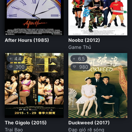
After Hours (1985)
Noobz (2012)
Game Thủ
4.4
6.5
⭐
⭐
300
980
💛
💛
The Gigolo (2015)
Duckweed (2017)
Trai Bao
Đạp gió rẽ sóng