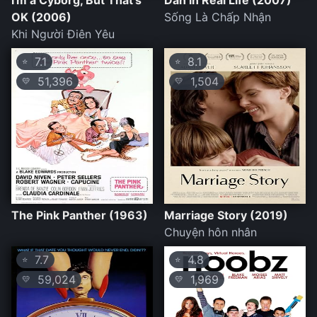
I'm a Cyborg, But That's
Dan in Real Life (2007)
OK (2006)
Sống Là Chấp Nhận
Khi Người Điên Yêu
7.1
8.1
⭐
⭐
51,396
1,504
💛
💛
The Pink Panther (1963)
Marriage Story (2019)
Chuyện hôn nhân
7.7
4.8
⭐
⭐
59,024
1,969
💛
💛