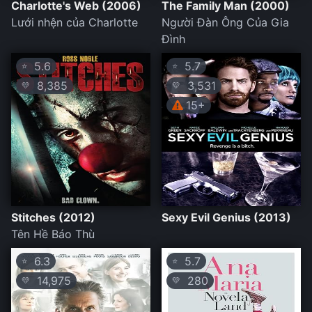
Charlotte's Web (2006)
The Family Man (2000)
Lưới nhện của Charlotte
Người Đàn Ông Của Gia
Đình
5.6
5.7
⭐
⭐
8,385
3,531
💛
💛
15+
Stitches (2012)
Sexy Evil Genius (2013)
Tên Hề Báo Thù
6.3
5.7
⭐
⭐
14,975
280
💛
💛