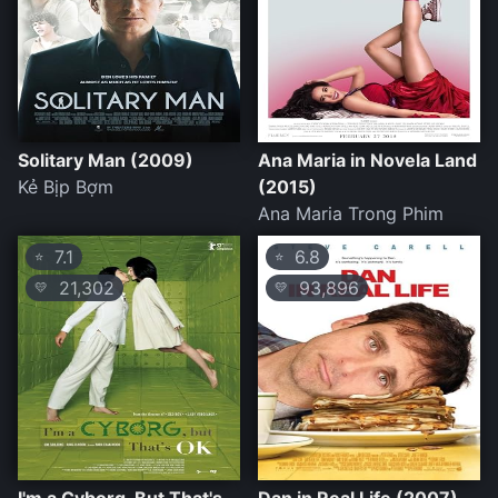
Solitary Man (2009)
Ana Maria in Novela Land
Kẻ Bịp Bợm
(2015)
Ana Maria Trong Phim
7.1
6.8
⭐
⭐
21,302
93,896
💛
💛