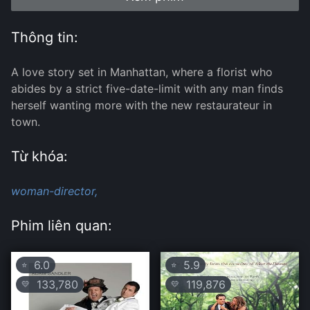
Thông tin:
A love story set in Manhattan, where a florist who
abides by a strict five-date-limit with any man finds
herself wanting more with the new restaurateur in
town.
Từ khóa:
woman-director,
Phim liên quan:
6.0
5.9
⭐
⭐
133,780
119,876
💛
💛