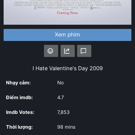
Xem phim
I Hate Valentine's Day
2009
Nhạy cảm:
No
Điểm imdb:
4.7
Imdb Votes:
7,853
Thời lượng:
98 mins