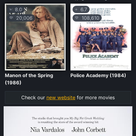
8.0
6.7
⭐
⭐
20,006
108,610
💛
💛
Manon of the Spring
Police Academy (1984)
(1986)
Check our
new website
for more movies