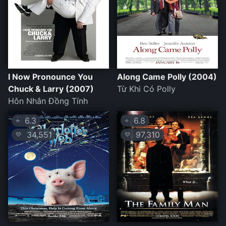
I Now Pronounce You
Along Came Polly (2004)
Chuck & Larry (2007)
Từ Khi Có Polly
Hôn Nhân Đồng Tính
6.3
6.8
⭐
⭐
34,551
97,310
💛
💛