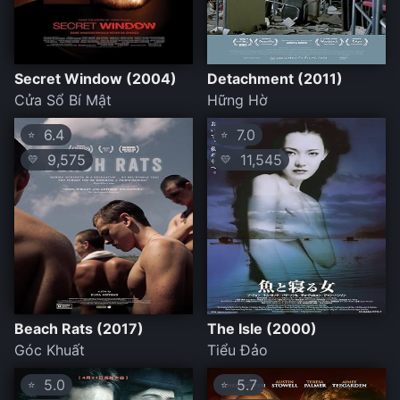
Secret Window (2004)
Detachment (2011)
Cửa Sổ Bí Mật
Hững Hờ
6.4
7.0
⭐
⭐
9,575
11,545
💛
💛
Beach Rats (2017)
The Isle (2000)
Góc Khuất
Tiểu Đảo
5.0
5.7
⭐
⭐