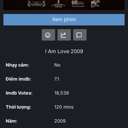
Xem phim
I Am Love
2009
Nhạy cảm:
No
Điểm imdb:
7.1
Imdb Votes:
18,539
Thời lượng:
120 mins
Năm:
2009