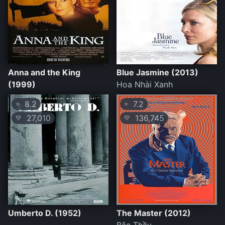
Anna and the King
Blue Jasmine (2013)
(1999)
Hoa Nhài Xanh
8.2
7.2
⭐
⭐
27,010
136,745
💛
💛
Umberto D. (1952)
The Master (2012)