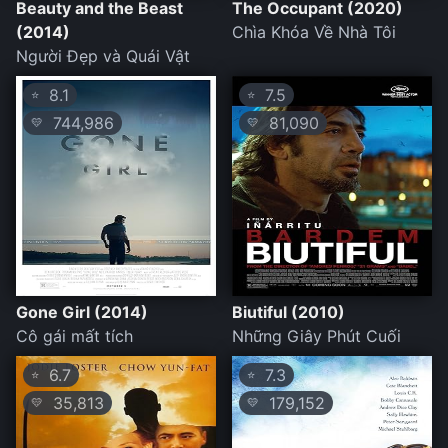
Beauty and the Beast
The Occupant (2020)
(2014)
Chìa Khóa Về Nhà Tôi
Người Đẹp và Quái Vật
8.1
7.5
⭐
⭐
744,986
81,090
💛
💛
Gone Girl (2014)
Biutiful (2010)
Cô gái mất tích
Những Giây Phút Cuối
6.7
7.3
⭐
⭐
35,813
179,152
💛
💛