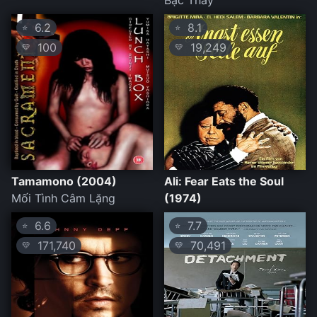
Bậc Thầy
6.2
8.1
⭐
⭐
100
19,249
💛
💛
Tamamono (2004)
Ali: Fear Eats the Soul
Mối Tình Câm Lặng
(1974)
6.6
7.7
⭐
⭐
171,740
70,491
💛
💛