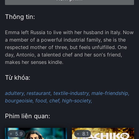
Thông tin:
Emma left Russia to live with her husband in Italy. Now
a member of a powerful industrial family, she is the
respected mother of three, but feels unfulfilled. One
day, Antonio, a talented chef and her son's friend,
makes her senses kindle.
Từ khóa:
adultery,
restaurant,
textile-industry,
male-friendship,
bourgeoisie,
food,
chef,
high-society,
Phim liên quan:
5.9
8.1
⭐
⭐