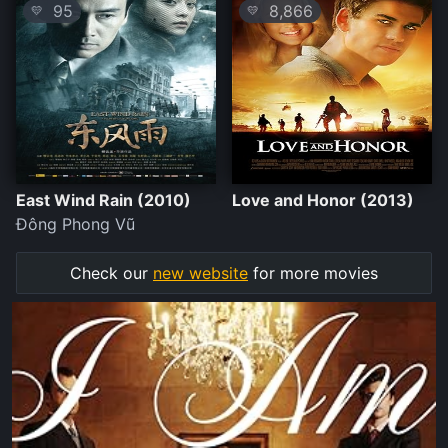
95
8,866
💛
💛
East Wind Rain (2010)
Love and Honor (2013)
Đông Phong Vũ
Check our
new website
for more movies