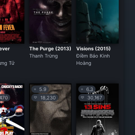
ever
The Purge (2013)
Visions (2015)
Thanh Trừng
Điềm Báo Kinh
ừng Tử
Hoàng
5.9
6.3
⭐
⭐
470
18,230
30,167
💛
💛