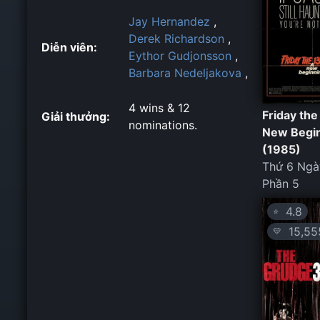
Jay Hernandez
,
Derek Richardson
,
Diễn viên:
Eythor Gudjonsson
,
Barbara Nedeljakova
,
4 wins & 12
Friday the
Giải thưởng:
nominations.
New Begi
(1985)
Thứ 6 Ngà
Phần 5
4.8
⭐
15,55
💛