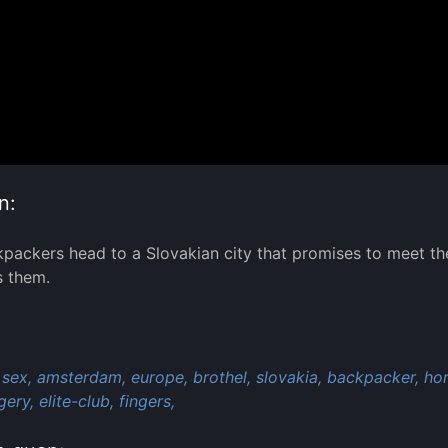
n:
packers head to a Slovakian city that promises to meet thei
s them.
:
sex,
amsterdam,
europe,
brothel,
slovakia,
backpacker,
hor
gery,
elite-club,
fingers,