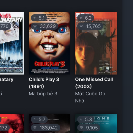
5.1
6.2
⭐
⭐
770
33,629
15,765
💛
💛
matary
Child's Play 3
One Missed Call
(1991)
(2003)
ú
Ma búp bê 3
Một Cuộc Gọi
Nhỡ
5.7
5.3
⭐
⭐
172
183,042
9,105
💛
💛