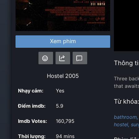
Xem phim
Thông ti
Hostel
2005
Three back
that await
Nhạy cảm:
Yes
Từ khóa
Điểm imdb:
5.9
bathroom,
Imdb Votes:
160,795
hostel,
sur
Thời lượng:
94 mins