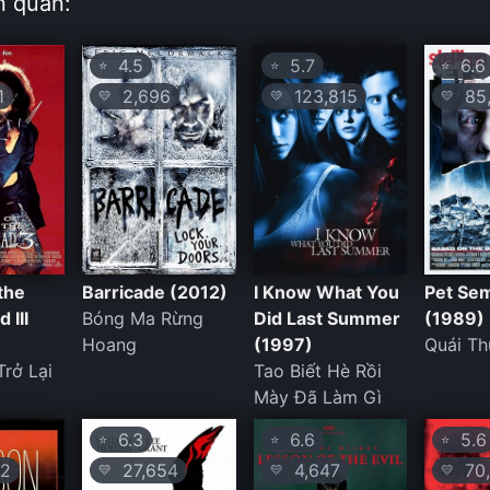
n quan:
4.5
5.7
6.6
⭐
⭐
⭐
1
2,696
123,815
85,
💛
💛
💛
the
Barricade (2012)
I Know What You
Pet Se
 III
Bóng Ma Rừng
Did Last Summer
(1989)
Hoang
(1997)
Quái Th
rở Lại
Tao Biết Hè Rồi
Mày Đã Làm Gì
6.3
6.6
5.6
⭐
⭐
⭐
2
27,654
4,647
70,
💛
💛
💛