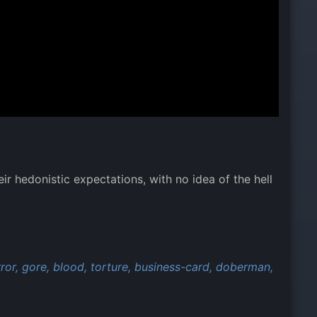
r hedonistic expectations, with no idea of the hell
ror,
gore,
blood,
torture,
business-card,
doberman,