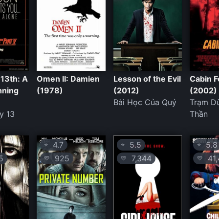
 13th: A
Omen II: Damien
Lesson of the Evil
Cabin F
nning
(1978)
(2012)
(2002)
Bài Học Của Quỷ
Trạm D
y 13
Thần
4.7
5.5
5.8
⭐
⭐
⭐
5
925
7,344
41,
💛
💛
💛