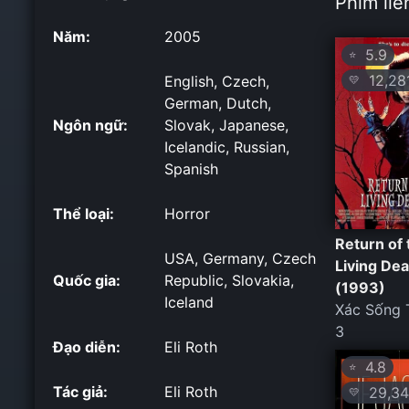
Phim liê
Năm:
2005
5.9
⭐
12,28
English, Czech,
💛
German, Dutch,
Ngôn ngữ:
Slovak, Japanese,
Icelandic, Russian,
Spanish
Thể loại:
Horror
Return of 
USA, Germany, Czech
Living Dead
Quốc gia:
Republic, Slovakia,
(1993)
Iceland
Xác Sống T
3
Đạo diễn:
Eli Roth
4.8
⭐
Tác giả:
Eli Roth
29,34
💛