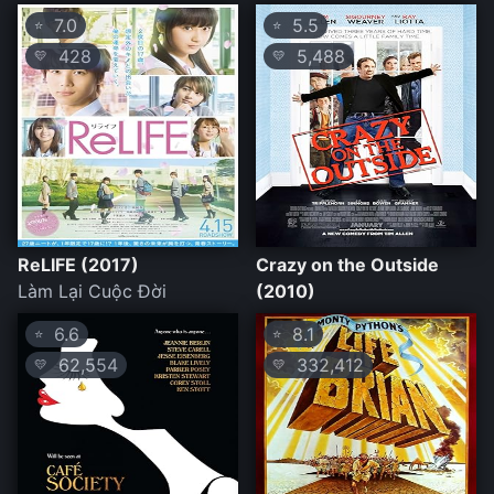
7.0
5.5
⭐
⭐
428
5,488
💛
💛
ReLIFE (2017)
Crazy on the Outside
Làm Lại Cuộc Đời
(2010)
6.6
8.1
⭐
⭐
62,554
332,412
💛
💛