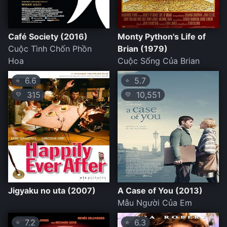
Café Society (2016)
Monty Python's Life of
Cuộc Tình Chốn Phồn
Brian (1979)
Hoa
Cuộc Sống Của Brian
6.6
5.7
⭐
⭐
315
10,551
💛
💛
Jigyaku no uta (2007)
A Case of You (2013)
Mẫu Người Của Em
7.2
6.3
⭐
⭐