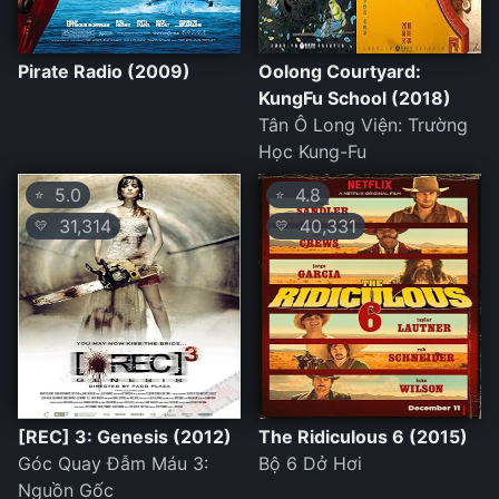
Pirate Radio (2009)
Oolong Courtyard:
KungFu School (2018)
Tân Ô Long Viện: Trường
Học Kung-Fu
5.0
4.8
⭐
⭐
31,314
40,331
💛
💛
[REC] 3: Genesis (2012)
The Ridiculous 6 (2015)
Góc Quay Đẫm Máu 3:
Bộ 6 Dở Hơi
Nguồn Gốc