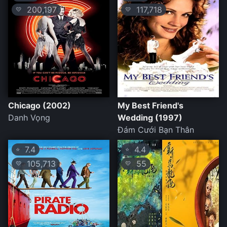
200,197
117,718
💛
💛
Chicago (2002)
My Best Friend's
Danh Vọng
Wedding (1997)
Đám Cưới Bạn Thân
7.4
4.4
⭐
⭐
105,713
55
💛
💛