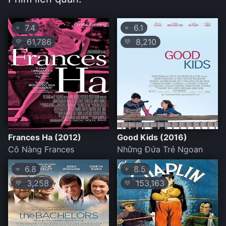
7.4
6.1
⭐
⭐
61,786
8,210
💛
💛
Frances Ha (2012)
Good Kids (2016)
Cô Nàng Frances
Những Đứa Trẻ Ngoan
6.8
8.5
⭐
⭐
3,258
153,163
💛
💛