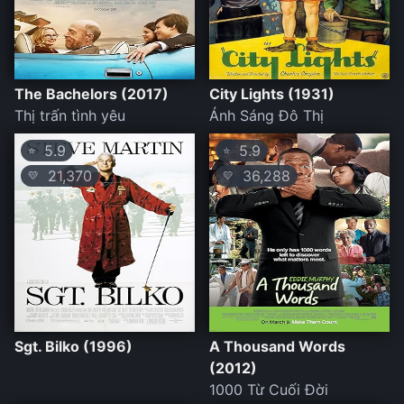
The Bachelors (2017)
City Lights (1931)
Thị trấn tình yêu
Ánh Sáng Đô Thị
5.9
5.9
⭐
⭐
21,370
36,288
💛
💛
Sgt. Bilko (1996)
A Thousand Words
(2012)
1000 Từ Cuối Đời