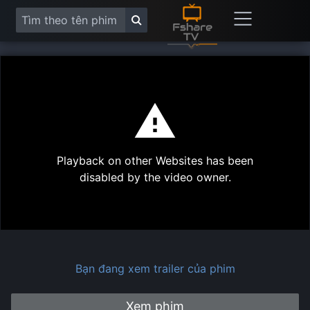
This
is
a
modal
Play
window.
Playback on other Websites has been
Vide
disabled by the video owner.
Bạn đang xem trailer của phim
Xem phim