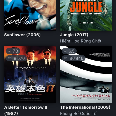
Sunflower (2006)
Jungle (2017)
Hiểm Họa Rừng Chết
7.3
6.5
⭐
⭐
8,576
86,846
💛
💛
A Better Tomorrow II
The International (2009)
(1987)
Khủng Bố Quốc Tế