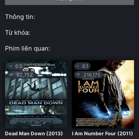
Thông tin:
Từ khóa:
Phim liên quan:
6.5
6.1
⭐
⭐
62,752
216,175
💛
💛
Dead Man Down (2013)
I Am Number Four (2011)