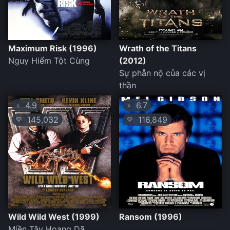
Maximum Risk (1996)
Wrath of the Titans
Nguy Hiểm Tột Cùng
(2012)
Sự phẫn nộ của các vị
thần
4.9
6.7
⭐
⭐
145,032
116,849
💛
💛
Wild Wild West (1999)
Ransom (1996)
Miền Tây Hoang Dã