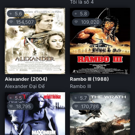
Tôi là số 4
5.6
5.8
⭐
⭐
154,507
109,020
💛
💛
Alexander (2004)
Rambo III (1988)
Alexander Đại Đế
Rambo III
5.5
5.7
⭐
⭐
18,795
170,786
💛
💛