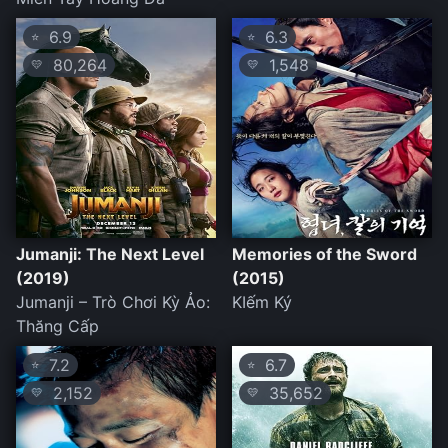
6.9
6.3
⭐
⭐
80,264
1,548
💛
💛
Jumanji: The Next Level
Memories of the Sword
(2019)
(2015)
Jumanji – Trò Chơi Kỳ Ảo:
KIếm Ký
Thăng Cấp
7.2
6.7
⭐
⭐
2,152
35,652
💛
💛