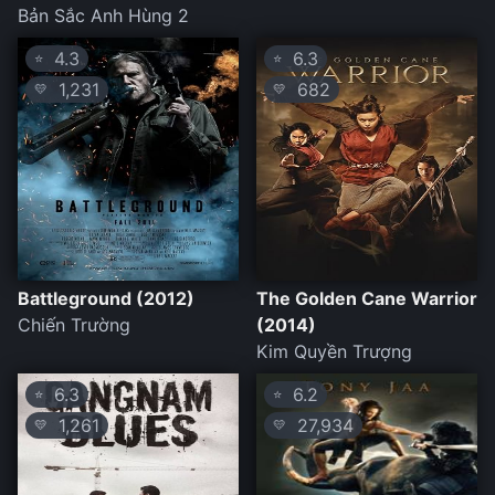
Bản Sắc Anh Hùng 2
4.3
6.3
⭐
⭐
1,231
682
💛
💛
Battleground (2012)
The Golden Cane Warrior
Chiến Trường
(2014)
Kim Quyền Trượng
6.3
6.2
⭐
⭐
1,261
27,934
💛
💛