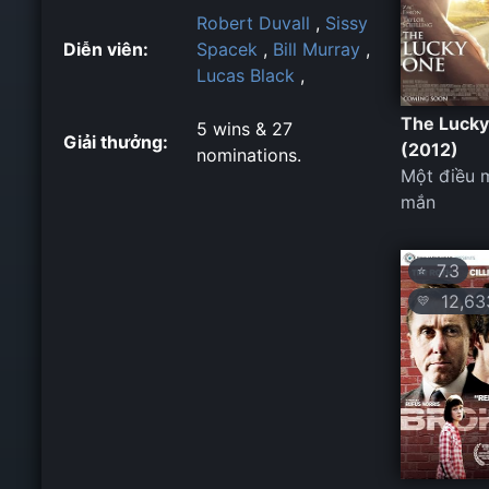
Robert Duvall
,
Sissy
Diễn viên:
Spacek
,
Bill Murray
,
Lucas Black
,
The Luck
5 wins & 27
Giải thưởng:
(2012)
nominations.
Một điều 
mắn
7.3
⭐
12,63
💛