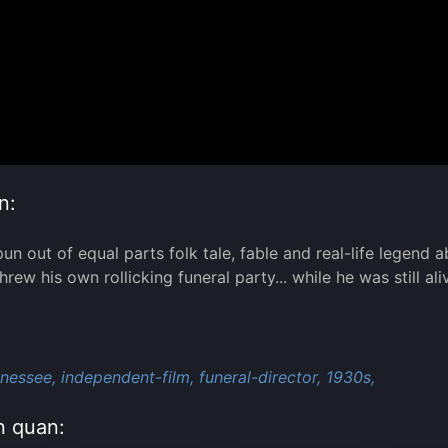
n:
un out of equal parts folk tale, fable and real-life legen
rew his own rollicking funeral party... while he was still ali
:
nessee,
independent-film,
funeral-director,
1930s,
n quan: