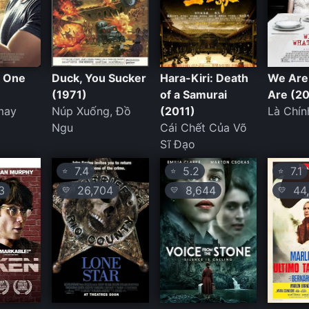
y One
Duck, You Sucker
Hara-Kiri: Death
We Are
(1971)
of a Samurai
Are (2
may
Núp Xuống, Đồ
(2011)
Là Chín
Ngu
Cái Chết Của Võ
Sĩ Đạo
7.4
5.2
7.1
⭐
⭐
⭐
3
26,704
8,644
44,
💛
💛
💛