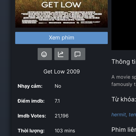
Xem phim
Thông ti
Get Low
2009
A movie sp
famously th
Nhạy cảm:
No
Từ khóa
Điểm imdb:
7.1
hermit,
ten
Imdb Votes:
21,196
Phim liê
Thời lượng:
103 mins