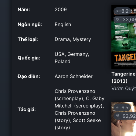
Năm:
2009
8.2
⭐
33,69
💛
Ngôn ngữ:
English
Thể loại:
Drama, Mystery
USA, Germany,
Quốc gia:
Poland
Tangerine
Đạo diễn:
Aaron Schneider
(2013)
Vườn Quýt
Chris Provenzano
(screenplay), C. Gaby
Mitchell (screenplay),
6.5
⭐
Tác giả:
Chris Provenzano
92,92
💛
(story), Scott Seeke
(story)