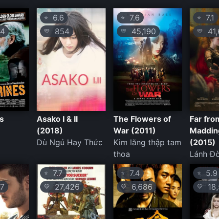
6.6
7.6
7.1
⭐
⭐
⭐
4
854
45,190
41,
💛
💛
💛
s
Asako I & II
The Flowers of
Far fro
(2018)
War (2011)
Maddin
Dù Ngủ Hay Thức
Kim lăng thập tam
(2015)
thoa
Lánh Đờ
7.7
7.4
5.9
⭐
⭐
⭐
7
27,426
6,686
18,
💛
💛
💛