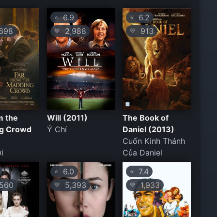
6.9
6.2
⭐
⭐
698
2,988
913
💛
💛
m the
Will (2011)
The Book of
g Crowd
Ý Chí
Daniel (2013)
Cuốn Kinh Thánh
i
Của Daniel
6.0
7.4
⭐
⭐
560
5,393
1,933
💛
💛