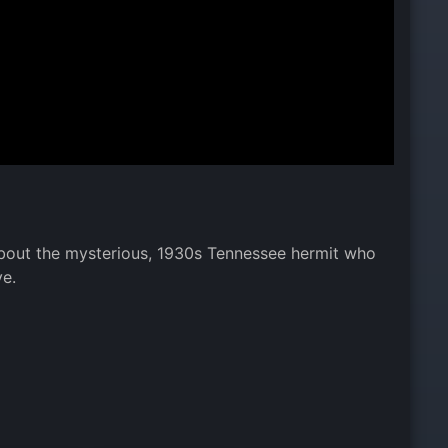
d about the mysterious, 1930s Tennessee hermit who
ve.