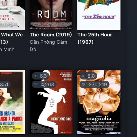
 What We
The Room (2019)
The 25th Hour
013)
Căn Phòng Cám
(1967)
h Mình
Dỗ
6.3
8.0
⭐
⭐
851
4,263
270,219
💛
💛